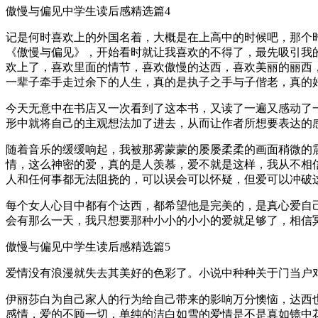
傲慢与偏见中学生读后感精选篇4
记是何时喜欢上的外国名着，大概是在上高中的时候吧，那个
《傲慢与偏见》，开始看时就让我喜欢的不得了，最先吸引我
欢上了，喜欢里面的情节，喜欢傲慢的达西，喜欢美丽的丽西
一辈子牵手走过余下的人生，真的是执子之手与子偕老，真的
今天无意中在书店又一次看到了这本书，又读了一遍又感动了
形中就将自己的主观想法加了进去，从而让作者所想要表达的
随着音乐的缓缓响起，我被那雾蒙蒙的屡屡柔柔的画面稍微的
情，这么神密的爱，真的是人羡慕，爱不就是这样，我从不相
人和任何事都无法阻挠的，可以误会可以怀疑，但爱可以冲破
每个女人心目中都有个达西，都希望他是完美的，是真心爱自
会有那么一天，我只想要那种小小的小小的爱就足够了，相信
傲慢与偏见中学生读后感精选篇5
爱情没有浪漫就失去其美好的色彩了。小说中种种关于门当户
伊丽莎白为自己家人的行为给自己带来的影响万分懊恼，达西
感情，爱的不顾一切，单纯的洁白如雪的爱情是不是真如镜中