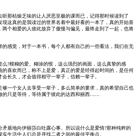
去听那枯燥乏味的让人厌恶至极的课而已，记得那时候读到了
发现这真的是我读过的世界名着中最好看的一本了，真的开始喜
，两个相爱的人彼此放弃了傲慢与偏见，最终走到了一起，也将
样的感觉，对于一本书，每个人都有自己的一些看法，我们在无
觉么?模糊的爱。糊涂的恨，这么强烈的画面，这么真挚的感
纯的喜欢而已，称不上是爱，真正的爱是经得起时间的，是任何
才会长久，才会值得相守一辈子，信赖一辈子。
足够一个女人去享受一辈子，多么简单的要求，真的希望自己也
做的只是等待，等待属于彼此的达西和丽西……
分矛盾地向伊丽莎白吐露心事。所以说什么是爱情?那种纯粹的
现实生活中人们总是寻找二者之间的最佳平衡点。