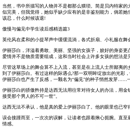
当然，书中所描写的人物并不是都那么猥琐。简是贝内特家的
似完美，但我觉得，她似乎缺少应有的是非鉴别能力，倘若她
该忍，什么时候该退!
傲慢与偏见中学生读后感精选篇3
英伦风在柔和的小提琴声中缓缓流淌，各式折扇、小礼服在舞
伊丽莎白，洋溢着勇敢、美丽、坚强的女孩子，姣好的身姿更
爱情并不是物质需要组成，这和当时社会上许多女孩的想法是
尽管这草场上的舞会算不上入流，甚至是在上流人士所鄙夷的
到了伊丽莎白。有过这样的际遇么?那一双明眸绽放出的光彩
伊丽莎白也产生了反感，一颗名为“偏见”的种子悄然发芽……
伊丽莎白的骄傲矜持是达西无法用往常对待女人的办法，用金
接受那个男人的不可一世”。
达西无法不承认，他是真的爱上伊丽莎白了。他的眼里也已窄
误会接踵而至，一次次的误解，让读者也跟着揪心扼腕。直至
情感。