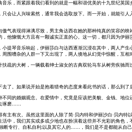
典音乐，而紧跟着我们看到的就是一幅和谐优美的十九世纪英国
，只会让人兴味索然，通常我会选取放下。而一开始，就能引人
与傲气表现得淋漓尽致，男主角达西在她的那种纯真的笑容的映
的，他慷慨大方且有一颗诚实正直的心。这一切，都只因为伊丽
，小提琴音乐响起，伊丽莎白与达西逐渐沉浸在其中，两人产生
，周围嘈杂的人群一下又出现了，两人倏地从幻觉中惊醒，互相
叶扶疏的大树，一辆载着绅士淑女的古典双轮马车从树旁疾驰而
下去了。如果说开始是抱着猎奇的态度来看此书的话，那么到了
种不同的婚姻观念。在爱情中，究竟是应该把美貌、金钱、地位
去琢磨……
得有主有次。虽然这里面的人除了简·贝内特和伊丽沙白·贝内特
生活中，我们其实或多或少地也在扮演着这些并不光彩的角色，不
独断专行、自私自利;以及其它人的……，我们是不是都能从自己