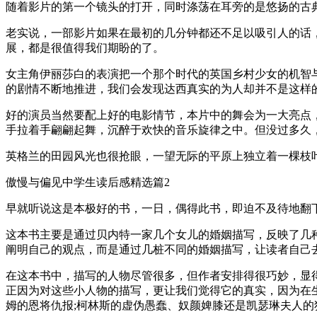
随着影片的第一个镜头的打开，同时涤荡在耳旁的是悠扬的古
老实说，一部影片如果在最初的几分钟都还不足以吸引人的话
展，都是很值得我们期盼的了。
女主角伊丽莎白的表演把一个那个时代的英国乡村少女的机智
的剧情不断地推进，我们会发现达西真实的为人却并不是这样
好的演员当然要配上好的电影情节，本片中的舞会为一大亮点
手拉着手翩翩起舞，沉醉于欢快的音乐旋律之中。但没过多久
英格兰的田园风光也很抢眼，一望无际的平原上独立着一棵枝
傲慢与偏见中学生读后感精选篇2
早就听说这是本极好的书，一日，偶得此书，即迫不及待地翻
这本书主要是通过贝内特一家几个女儿的婚姻描写，反映了几
阐明自己的观点，而是通过几桩不同的婚姻描写，让读者自己
在这本书中，描写的人物尽管很多，但作者安排得很巧妙，显
正因为对这些小人物的描写，更让我们觉得它的真实，因为在
姆的恩将仇报;柯林斯的虚伪愚蠢、奴颜婢膝还是凯瑟琳夫人的