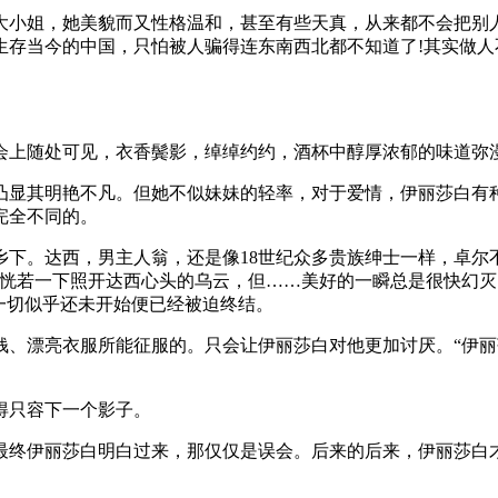
大小姐，她美貌而又性格温和，甚至有些天真，从来都不会把别
生存当今的中国，只怕被人骗得连东南西北都不知道了!其实做
会上随处可见，衣香鬓影，绰绰约约，酒杯中醇厚浓郁的味道弥
凸显其明艳不凡。但她不似妹妹的轻率，对于爱情，伊丽莎白有
完全不同的。
乡下。达西，男主人翁，还是像18世纪众多贵族绅士一样，卓尔
，恍若一下照开达西心头的乌云，但……美好的一瞬总是很快幻
一切似乎还未开始便已经被迫终结。
钱、漂亮衣服所能征服的。只会让伊丽莎白对他更加讨厌。“伊
得只容下一个影子。
最终伊丽莎白明白过来，那仅仅是误会。后来的后来，伊丽莎白