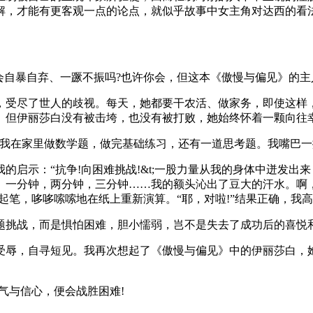
解，才能有更客观一点的论点，就似乎故事中女主角对达西的看
会自暴自弃、一蹶不振吗?也许你会，但这本《傲慢与偏见》的
，受尽了世人的歧视。每天，她都要干农活、做家务，即使这样
。但伊丽莎白没有被击垮，也没有被打败，她始终怀着一颗向往
我在家里做数学题，做完基础练习，还有一道思考题。我嘴巴一
的启示：“抗争!向困难挑战!&t;一股力量从我的身体中迸发
。一分钟，两分钟，三分钟……我的额头沁出了豆大的汗水。啊
起笔，哆哆嗦嗦地在纸上重新演算。“耶，对啦!”结果正确，我
题挑战，而是惧怕困难，胆小懦弱，岂不是失去了成功后的喜悦和
受辱，自寻短见。我再次想起了《傲慢与偏见》中的伊丽莎白，
气与信心，便会战胜困难!