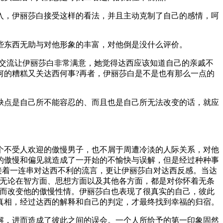
入，伊丽莎白接受这样的看法，并且主动克制了自己的感情，呵
些东西无助与对他形象的丰富，对他倒是没什么评价。
的交流让伊丽莎白非常满意，她觉得达西应该知道自己的亲戚不
何的糟糕又关达西何事?再者，伊丽莎白是不是也有那么一点的
缺点是自己所不能容忍的、而且也是自己所无法改变的话，就应
个不受人欢迎的傲慢男子，也不屑于周遭冷淡的人际关系，对他
的傲慢和偏见就造成了一开始的不愉快与误解，但是经过种种事
接着一连串对达西不利的流言，更让伊丽莎白对达西反感。当达
我无论在智方面、思想方面以及其他各方面，都是对你怀着无条
，而改变他的傲慢性情。伊丽莎白也表现了很真实的自己，彼此
真相，经过达西的解释和自己的判定，才最终找到幸福的归宿。
解，进而造成了彼此之间的误会。一个人所给予的第一印象固然