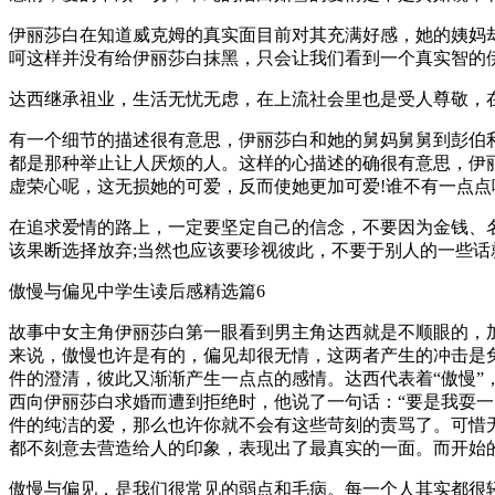
伊丽莎白在知道威克姆的真实面目前对其充满好感，她的姨妈
呵这样并没有给伊丽莎白抹黑，只会让我们看到一个真实智的
达西继承祖业，生活无忧无虑，在上流社会里也是受人尊敬，
有一个细节的描述很有意思，伊丽莎白和她的舅妈舅舅到彭伯利
都是那种举止让人厌烦的人。这样的心描述的确很有意思，伊
虚荣心呢，这无损她的可爱，反而使她更加可爱!谁不有一点点
在追求爱情的路上，一定要坚定自己的信念，不要因为金钱、
该果断选择放弃;当然也应该要珍视彼此，不要于别人的一些
傲慢与偏见中学生读后感精选篇6
故事中女主角伊丽莎白第一眼看到男主角达西就是不顺眼的，
来说，傲慢也许是有的，偏见却很无情，这两者产生的冲击是
件的澄清，彼此又渐渐产生一点点的感情。达西代表着“傲慢”
西向伊丽莎白求婚而遭到拒绝时，他说了一句话：“要是我耍
件的纯洁的爱，那么也许你就不会有这些苛刻的责骂了。可惜
都不刻意去营造给人的印象，表现出了最真实的一面。而开始
傲慢与偏见，是我们很常见的弱点和毛病。每一个人其实都很