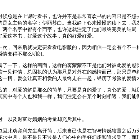
时候总是在上课时看书，也许并不是非常喜欢书的内容只是不想
的是女主角的名字：伊丽莎白。当我静下心来慢慢的读下去，我
，两个名字中都有个西字，也许这就注定了他们最终完美的结局
好爱这本书，好爱这个故事，真的好爱好爱。
一次，回来后就决定要看看电影版的，因为相信一定会有个不一
感情变得不那么明朗。
震了一下，这样的画面，这样的雾蒙蒙不正是他们对彼此爱的感
信一见钟情，总固执的认为那只是对外在的感情而已，那只是单
这一切，爱会让真正相爱的人最终走在一起，经历了考验的爱情
己的，对爱的解是那么的简单，只要是真的爱了，真心的爱，就
冥冥中有个人也和我一样，我们注定会在某个时刻相遇，我们能
对，以及财富对婚姻的考量却充斥其中。
也因此劝宾利先生离开简，后来自己也是在智与情感较量之后万
花水中月，是不是只不过是人们心中的美好幻想和追求罢了，而