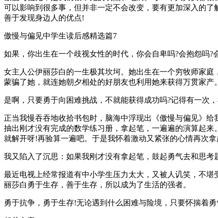
可以影响到很多事，但并非一定不会改变，要有更加深入的了
善于发现身边人的优点!
傲慢与偏见中学生读后感精选篇7
如果，你出生在一个歧视女性的时代，你会自卑吗?会抱怨吗?
女主人公伊丽莎白的一生极其坎坷。她出生在一个穷牧师家庭
蒙骗了她，就连她朝夕相处的好朋友也利用她来获得万贯家产
是啊，只要勇于向困难挑战，不就能获得成功吗?记得有一次，
正当我慢吞吞地收拾书包时，脑海中浮现出《傲慢与偏见》给我
抽出刚才没有完成的数学练习册，拿起笔，一遍遍的演算起来
就解开呀!再验算一遍吧。于是我怀着激动又紧张的心情再次拿
我又陷入了沉思：如果我刚才没有拿起笔，鼓起勇气去和思考
最近电视上经常报道有中小学生压力太大，又被人讥笑，不堪
丽莎白勇于生存，善于生存，所以成为了生活的强者。
勇于抗争，勇于生存!无论遇到什么困难与险境，只要怀揣着勇