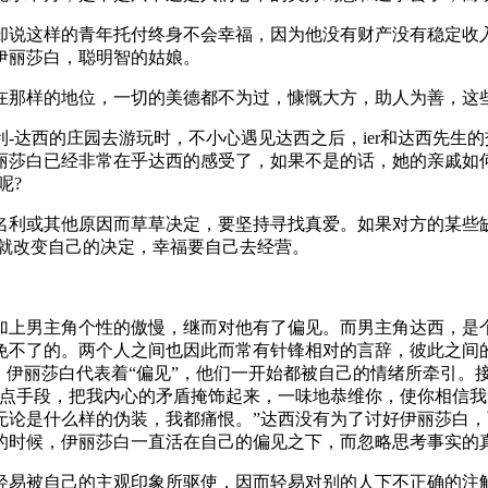
却说这样的青年托付终身不会幸福，因为他没有财产没有稳定收
伊丽莎白，聪明智的姑娘。
在那样的地位，一切的美德都不为过，慷慨大方，助人为善，这
-达西的庄园去游玩时，不小心遇见达西之后，ier和达西先生
丽莎白已经非常在乎达西的感受了，如果不是的话，她的亲戚如
呢?
名利或其他原因而草草决定，要坚持寻找真爱。如果对方的某些
话就改变自己的决定，幸福要自己去经营。
加上男主角个性的傲慢，继而对他有了偏见。而男主角达西，是
免不了的。两个人之间也因此而常有针锋相对的言辞，彼此之间
，伊丽莎白代表着“偏见”，他们一开始都被自己的情绪所牵引。
一点手段，把我内心的矛盾掩饰起来，一味地恭维你，使你相信
无论是什么样的伪装，我都痛恨。”达西没有为了讨好伊丽莎白
的时候，伊丽莎白一直活在自己的偏见之下，而忽略思考事实的
轻易被自己的主观印象所驱使，因而轻易对别的人下不正确的注