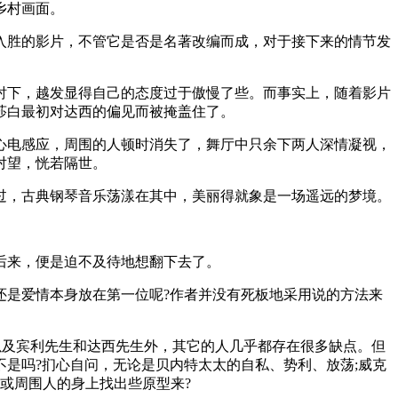
乡村画面。
入胜的影片，不管它是否是名著改编而成，对于接下来的情节发
衬下，越发显得自己的态度过于傲慢了些。而事实上，随着影片
莎白最初对达西的偏见而被掩盖住了。
心电感应，周围的人顿时消失了，舞厅中只余下两人深情凝视，
对望，恍若隔世。
过，古典钢琴音乐荡漾在其中，美丽得就象是一场遥远的梦境。
后来，便是迫不及待地想翻下去了。
还是爱情本身放在第一位呢?作者并没有死板地采用说的方法来
以及宾利先生和达西先生外，其它的人几乎都存在很多缺点。但
是吗?扪心自问，无论是贝内特太太的自私、势利、放荡;威克
或周围人的身上找出些原型来?