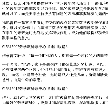
其次，我认识到作者提倡把学生学习数学的活动置于问题情境
生的数学能力向非数学能力迁移。她的这些观点是把数学学习
就可以了，而是要学会解决所有问题的方法和掌握解决问题的
我也曾在一篇文章中看到过类似的观点如果将数学教学仅仅看
条，难以发挥作用；而掌握了数学的思想方法和精神实质，就
在学生的未来无时无刻地发挥积极作用，成为他们取得成功最
数学课程的意义。
#15315007
数学教师读书心得通用版篇8
作家曹文轩说：“每一个时代的人，都有每一个时代的人的痛
一个强者。”也许，这正是他创作《青铜葵花》的初衷。所以
还有城里的两个阿姨，他们都让我们看到：苦难并没有摧毁人
度。”而这，正是当今社会，无论是成人还是儿童，所普遍缺
意外，而是生命的常态。
#15315015
数学教师读书心得通用版篇9
作为北京师范大学的教授、厦门市教育局副局长的任勇老师，
为最好的数学教师》，更是让我深深地震撼、深深地折服，看