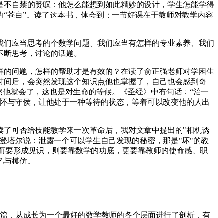
是不自禁的赞叹：他怎么能想到如此精妙的设计，学生怎能学得
“苍白”。读了这本书，体会到：一节好课在于教师对教学内容
我们应当思考的个数学问题、我们应当有怎样的专业素养、我们
不断思考，讨论的话题。
样的问题，怎样的帮助才是有效的？在读了俞正强老师对学困生
时间后，会突然发现这个知识点他也掌握了，自己也会感到奇
然他就会了，这也是对生命的等候。《圣经》中有句话：“治一
关怀与守侯，让他处于一种等待的状态，等着可以改变他的人出
读了可否给技能教学来一次革命后，我对文章中提出的"相机诱
登塔尔说：泄露一个可以学生自己发现的秘密，那是"坏"的教
，而要形成见识，则要靠数学的功底，更要靠教师的使命感、职
忆与模仿。
展篇，从成长为一个最好的数学教师的各个层面进行了剖析，有