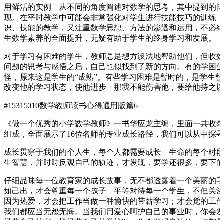
用鲜活的实例，从不同的角度阐述对数学的思考，其中提到的
现。在平时教学中可能会非常强化对学生进行技能技巧的训练
识、技能的教学，又注重数学思想、方法的渗透和运用，不必
生数学素养的全面提升，无疑有助于学生的终身学习和发展。
对于学习有困难的学生，教师总是想方设法地帮助他们，但收
问题的思考与感悟之后，自己也似找到了新的方向。有的学困
怪，原来这是学生的“成熟”。有些学习困难是暂时的，是学
改变他的学习状态，使他进步，那我不能伤害他，要给他持之
#15315010
数学教师读书心得通用版篇6
《做一个优秀的小学数学教师》一书华应龙主编，里面一共收
组成，全面展示了16位名师的专业成长路径，我们可以从中探
成长贯穿于我们的个人生，每个人都需要成长，生命的每个时
生智慧，并时时反观自己的轨迹，才发现，要学还很多，要下
仔细品味每一位教育家的成长故事，无不都透露着一个美丽的
如己出，才会尊重每一个孩子，平等对待每一个学生，不但关
因为热爱，才会把工作当做一种愉快的带薪学习；才会觉的工
我们都应当无怨无悔。当我们用爱心呵护自己的事业时，你会