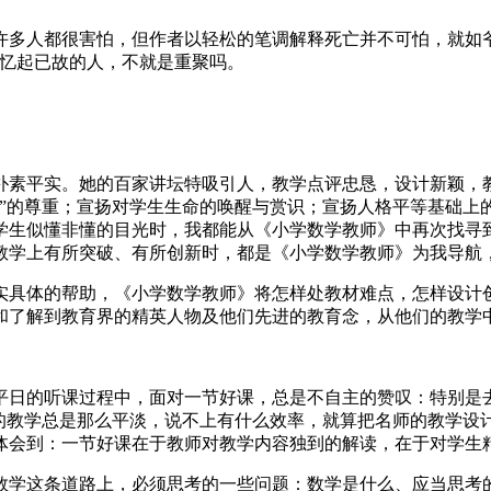
许多人都很害怕，但作者以轻松的笔调解释死亡并不可怕，就如
回忆起已故的人，不就是重聚吗。
朴素平实。她的百家讲坛特吸引人，教学点评忠恳，设计新颖，
人”的尊重；宣扬对学生生命的唤醒与赏识；宣扬人格平等基础上
学生似懂非懂的目光时，我都能从《小学数学教师》中再次找寻
教学上有所突破、有所创新时，都是《小学数学教师》为我导航，
实具体的帮助，《小学数学教师》将怎样处教材难点，怎样设计
和了解到教育界的精英人物及他们先进的教育念，从他们的教学
平日的听课过程中，面对一节好课，总是不自主的赞叹：特别是
时的教学总是那么平淡，说不上有什么效率，就算把名师的教学设
体会到：一节好课在于教师对教学内容独到的解读，在于对学生
数学这条道路上，必须思考的一些问题：数学是什么、应当思考