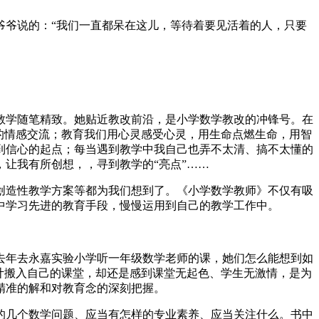
爷爷说的：“我们一直都呆在这儿，等待着要见活着的人，只要
教学随笔精致。她贴近教改前沿，是小学数学教改的冲锋号。在
的情感交流；教育我们用心灵感受心灵，用生命点燃生命，用智
到信心的起点；每当遇到教学中我自己也弄不太清、搞不太懂的
让我有所创想，，寻到教学的“亮点”……
创造性教学方案等都为我们想到了。《小学数学教师》不仅有吸
中学习先进的教育手段，慢慢运用到自己的教学工作中。
去年去永嘉实验小学听一年级数学老师的课，她们怎么能想到如
计搬入自己的课堂，却还是感到课堂无起色、学生无激情，是为
精准的解和对教育念的深刻把握。
的几个数学问题、应当有怎样的专业素养、应当关注什么。书中