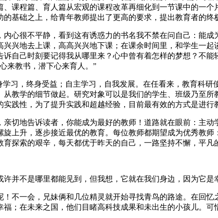
篇、课程篇、育人篇从宏观的课程改革再细化到一节课中的一个
功的基础之上，给青年教师提出了更高的要求，提出教育者的终
，内心很不平静，看到这有诱惑力的书名我不禁在问自己：能成
高兴兴地去上课，高高兴兴地下课；在课余时间里，和学生一起
告诉自己时刻要记得我从哪里来？心中曾有着怎样的梦想？不能
心来教书，潜下心来育人。”
终身学习，终身受益；自主学习，自我发展。在任看来，教育科研
、从教学的细节做起。研究对象可以是我们的学生、班级乃至所
的实践性，为了提升实践和超越经验，目前最有效的方式是进行
，亲切地告诉读者，你能成为最好的教师！道路就在眼前：主动
螺旋上升，逐步接近最优的教育。每位教师都期望成为优秀教师
教育探索的艰辛，每天都优于昨天的自己，一路坚持不懈，平凡
或许并不是哪里都能见到，但我想，它就在我们身边，因为它是
呢！不一会，兄妹俩和几位精灵就开始寻找青鸟的路途。在回忆
幸福；在未来之国，他们目睹高科技成果和未出生的小孩儿。可