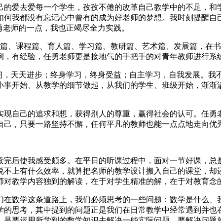
己的爱去爱每一个学生，孜孜不倦的改革自己教学中的不足，和
如何我都没有忘记心中曾有的成为好老师的梦想。我时刻提醒自
勇老师的一点，我也正竭尽全力实践。
学篇、课程篇、育人篇、学习篇、教研篇、艺术篇、发展篇，在
例，有经验，任勇老师更是接地气的手把手的对青年教师进行系
学习，天天进步；终身学习，终身受益；自主学习，自我发展。我
小事开始、从教学的细节做起，从我们的学生、班级开始，渐渐
实现自己的追求和想，获得别人的尊重，赢得社会的认可。任勇
自己，只要一路坚持不懈，任何平凡的教师也能一点点地走向优
读完后使我感受颇多。在平日的听课过程中，面对一节好课，总
说不上有什么效率，就算把名师的教学设计搬入自己的课堂，却
师对教学内容独到的解读，在于对学生精准的解，在于对教育念
们在数学这条道路上，我们必须思考的一些问题：数学是什么、
学的思考，其中提到的问题正是我们在日常教学中经常遇到并也
，是要运用所学到的数学知识去解决一些实际问题，要解决问题