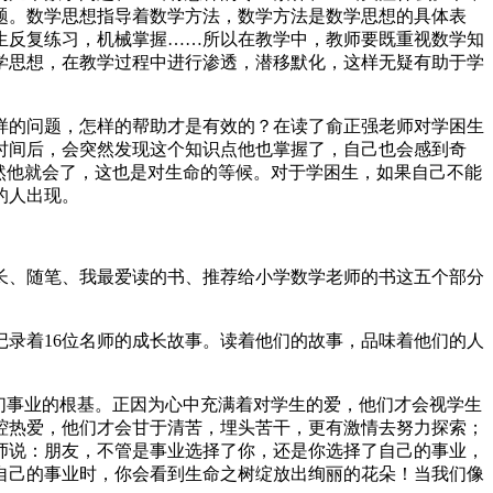
题。数学思想指导着数学方法，数学方法是数学思想的具体表
生反复练习，机械掌握……所以在教学中，教师要既重视数学知
学思想，在教学过程中进行渗透，潜移默化，这样无疑有助于学
样的问题，怎样的帮助才是有效的？在读了俞正强老师对学困生
时间后，会突然发现这个知识点他也掌握了，自己也会感到奇
然他就会了，这也是对生命的等候。对于学困生，如果自己不能
的人出现。
长、随笔、我最爱读的书、推荐给小学数学老师的书这五个部分
录着16位名师的成长故事。读着他们的故事，品味着他们的人
们事业的根基。正因为心中充满着对学生的爱，他们才会视学生
腔热爱，他们才会甘于清苦，埋头苦干，更有激情去努力探索；
师说：朋友，不管是事业选择了你，还是你选择了自己的事业，
自己的事业时，你会看到生命之树绽放出绚丽的花朵！当我们像