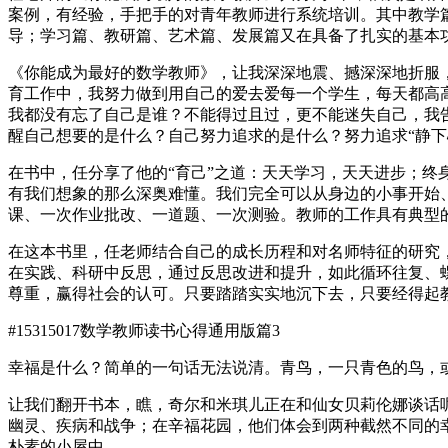
案例，有经验，手把手的对青年教师进行系统培训。其中教学
导；学习篇、教研篇、艺术篇、发展篇又在具备了扎实的基本
《你能成为最好的数学教师》，让我深深地震、撼深深地折服
育工作中，我努力做到用自己的爱去爱每一个学生，每天都高
我都没有忘了自己是谁？不能得过且过，更不能迷失自己，我
醒自己想要的是什么？自己努力追求的是什么？努力追求“静下
在书中，任分享了他的“育己”之道：天天学习，天天进步；
有我们想象的那么深奥难懂。我们完全可以从身边的小事开始
课、一次作业批改、一道题、一次测验。教师的工作具有典型
在这本书里，任老师结合自己的成长历程和对名师特征的研究
在实践、科研中反思，通过反思改进和提升，如此循环往复、
尊重，赢得社会的认可。只要踏踏实实地沉下去，只要经得起
#15315017
数学教师读书心得通用版篇3
幸福是什么？简单的一句话无法说清。青鸟，一只青色的鸟，
让我们翻开书本，瞧，奇尔和米琪儿正在和仙女贝莉伦娜谈话
幽灵、疾病和战争；在辛福花园，他们体会到两种截然不同的
朴素的小屋中。