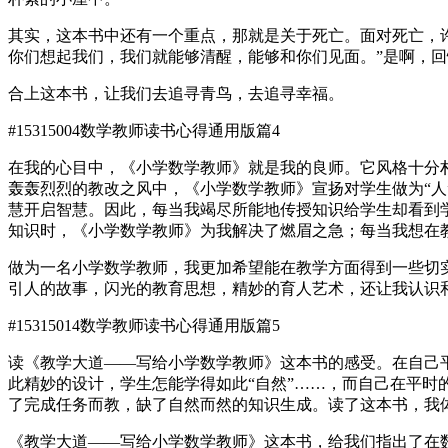
其实，这本书中还有一个重点，那就是关于死亡。面对死亡，
你们想起我们，我们就能够清醒，能够和你们见面。”是啊，
合上这本书，让我们去追寻青鸟，去追寻幸福。
#15315004
数学教师读书心得通用版篇4
在我的心目中，《小学数学教师》就是我的良师。它风格十分
轰轰烈烈的教改之风中，《小学数学教师》宣扬对学生做为“
慧开启智慧。因此，每当我竭尽所能地传授知识给学生却看到
知识时，《小学数学教师》为我解决了燃眉之急；每当我想在
做为一名小学数学教师，我更加希望能在教学方面得到一些切
引人的故事，闪光的教育思想，精妙的育人艺术，还让我认识
#15315014
数学教师读书心得通用版篇5
读《教学大道——写给小学数学教师》这本书的感受。在自己
此精妙的设计，学生怎能学得如此“自然”……，而自己在平
了完成任务而教，缺了自然而然的知识生成。读了这本书，我
《教学大道——写给小学数学教师》这本书，给我们指出了在