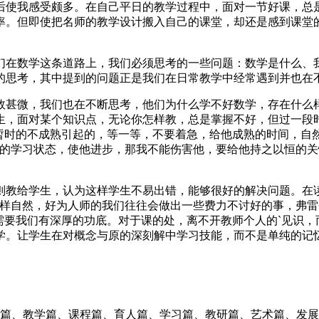
后使我感受颇多。在自己平日的教学过程中，面对一节好课，总
率。但即使把名师的教学设计搬入自己的课堂，却还是感到课堂的
。
们在数学这条道路上，我们必须思考的一些问题：数学是什么、
的思考，其中提到的问题正是我们在日常教学中经常遇到并也在
效甚微，我们也在不断思考，他们为什么学不好数学，存在什么
生，面对某个知识点，无论你怎样教，总是掌握不好，但过一段
暂时的不成熟引起的，等一等，不要着急，给他成熟的时间，自
他的学习状态，使他进步，那我不能伤害他，要给他持之以恒的
则教给学生，认为这样学生不易出错，能够很好的解决问题。在
样自然，好为人师的我们往往会做出一些费力不讨好的事，弗雷
需要我们有深厚的功底。对于课的处，离不开教师个人的`见识
学。让学生在对概念与原的深刻解中学习技能，而不是单纯的记
师篇、教学篇、课程篇、育人篇、学习篇、教研篇、艺术篇、发