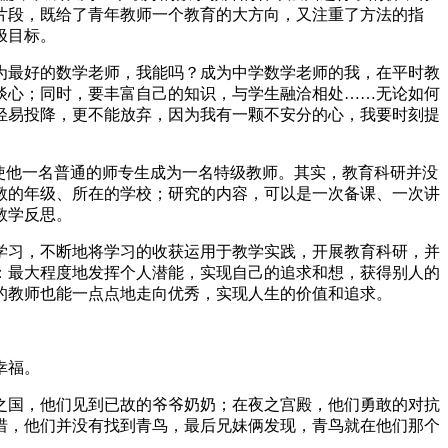
片段，既给了青年教师一个教育的大方向，又注重了方法的指
极目标。
为最好的数学老师，我能吗？成为中学数学老师的我，在平时教
谈心；同时，要丰富自己的知识，与学生融洽相处……无论如何
轻易投降，更不能放弃，因为我有一颗不安分的心，我要时刻提
使他一名普通的师专生成为一名特级教师。其实，教育科研并没
教的年级、所在的学校；研究的内容，可以是一次备课、一次讲
教学反思。
学习，不断地将学习的收获运用于教学实践，开展教育科研，并
：最大程度地发挥个人潜能，实现自己的追求和想，获得别人的
的教师也能一点点地走向优秀，实现人生的价值和追求。
幸福。
之国，他们见到已故的爷爷奶奶；在夜之宫殿，他们勇敢的对抗
惜，他们并没有找到青鸟，最后兄妹俩发现，青鸟就在他们那个