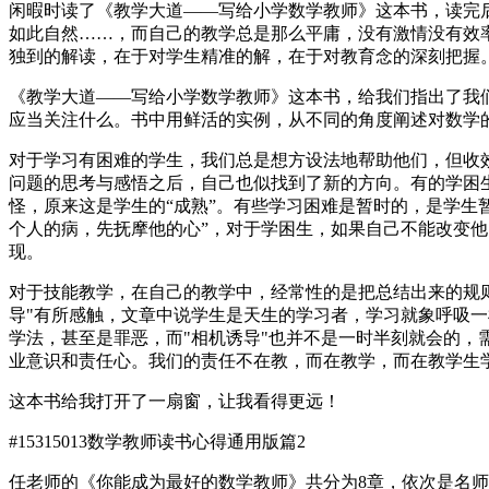
闲暇时读了《教学大道——写给小学数学教师》这本书，读完
如此自然……，而自己的教学总是那么平庸，没有激情没有效
独到的解读，在于对学生精准的解，在于对教育念的深刻把握
《教学大道——写给小学数学教师》这本书，给我们指出了我
应当关注什么。书中用鲜活的实例，从不同的角度阐述对数学
对于学习有困难的学生，我们总是想方设法地帮助他们，但收
问题的思考与感悟之后，自己也似找到了新的方向。有的学困
怪，原来这是学生的“成熟”。有些学习困难是暂时的，是学生
个人的病，先抚摩他的心”，对于学困生，如果自己不能改变
现。
对于技能教学，在自己的教学中，经常性的是把总结出来的规
导"有所感触，文章中说学生是天生的学习者，学习就象呼吸一
学法，甚至是罪恶，而"相机诱导"也并不是一时半刻就会的，
业意识和责任心。我们的责任不在教，而在教学，而在教学生
这本书给我打开了一扇窗，让我看得更远！
#15315013
数学教师读书心得通用版篇2
任老师的《你能成为最好的数学教师》共分为8章，依次是名