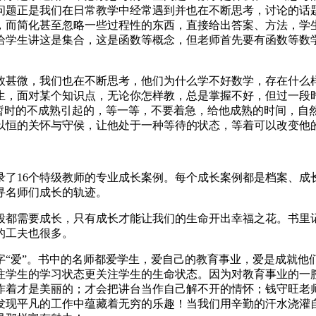
问题正是我们在日常教学中经常遇到并也在不断思考，讨论的话
，而简化甚至忽略一些过程性的东西，直接给出答案、方法，学
给学生讲这是集合，这是函数等概念，但老师首先要有函数等数
效甚微，我们也在不断思考，他们为什么学不好数学，存在什么
生，面对某个知识点，无论你怎样教，总是掌握不好，但过一段
生暂时的不成熟引起的，等一等，不要着急，给他成熟的时间，自
以恒的关怀与守侯，让他处于一种等待的状态，等着可以改变他
录了16个特级教师的专业成长案例。每个成长案例都是档案、成
寻名师们成长的轨迹。
段都需要成长，只有成长才能让我们的生命开出幸福之花。书里记
的工夫也很多。
字“爱”。书中的名师都爱学生，爱自己的教育事业，爱是成就他
注学生的学习状态更关注学生的生命状态。因为对教育事业的一
作着才是美丽的；才会把讲台当作自己解不开的情怀；钱守旺老
发现平凡的工作中蕴藏着无穷的乐趣！当我们用辛勤的汗水浇灌