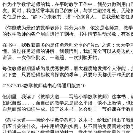
作为小学数学老师的我，在平时教学工作中，我努力做到用自
友。同时，我也经常丰富自己的知识，与学生融洽相处。无论
责任是什么。"静下心来教书，潜下心来育人。"是我最欣赏任
《你能成为最好的数学教师》共分为8章，依次是名师篇、教
的数学教师的各个层面进行了剖析。书中情节生动形象，有案
在书中，我收获最多的是任勇老师分享的"育己"之道：天天
懂。通过任勇老师的讲解，我领悟到，我们完全可以从身边的
讲课、一次作业批改、一道题、一次测验开始。
每位教师都期望成为最优秀教师，最大程度地发挥个人潜能，
沉下去，只要经得起教育探索的艰辛，只要每天都优于昨天的
#15315018
数学教师读书心得通用版篇10
假期里，我读了《教学大道——写给小学数学教师》这本书，
如此自然……，而自己的教学总是那么平淡，谈不上激情，也
自然而然的知识生成。读了这本书，体会到：一节好课在于教
《教学大道——写给小学数学教师》这本书，给我们指出了我
们应当关注什么。书中用鲜活的实例，从不同的角度阐述对数
让我进一步了解了数学思想的魅力。学生学习数学的最终目的