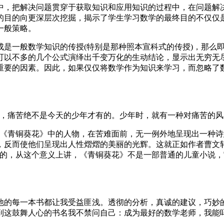
中，把解决问题贯穿于获取知识和应用知识的过程中，在问题解
的目的向更深层次挖掘，揭示了学生学习数学的最终目的不仅仅
一般策略。
成是一般数学知识的传授(特别是那种照本宣科式的传授)，那么
可以不多的几个公式演绎出千变万化的生动结论，显示出无穷无
重要的因素。因此，如果仅仅将数学作为知识来学习，而忽略了
苦，痛苦绝不是今天的少年才有的。少年时，就有一种对痛苦的
，《青铜葵花》中的人物，在苦难面前，无一例外地呈现出一种
，反而使他们呈现出人性熠熠的美丽的光辉。这就正如作者曹文
失的，从这个意义上讲，《青铜葵花》不是一部普通的儿童小说
他的每一本书都让我受益匪浅。透彻的分析，真诚的建议，巧妙
到这鼓舞人心的书名我不禁问自己：成为最好的数学老师，我能