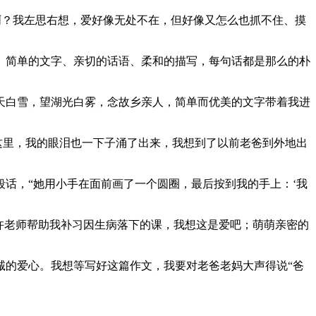
爱啊？我左思右想，爱好像无处不在，但好像又怎么也抓不住、摸
。简单的文字、亲切的话语、柔和的描写，每句话都是那么的朴
。
天白雪，望湖光白雾，念故乡亲人，简单而优美的文字带着我进
到这里，我的眼泪也一下子涌了出来，我想到了以前老爸到外地出
话，“她用小手在面前画了一个圆圈，最后按到我的手上：‘我
许老师帮助我补习因生病落下的课，我想这是爱吧；萌萌亲密的
诚的爱心。我想等写好这篇作文，我要对老爸老妈大声得说“爸