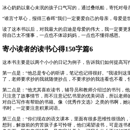
冰心奶奶以童心未泯的孩子口气写的，通过叠纸船，寄托对母
“谁言寸草心，报得三春晖”我们一定要爱自己的母亲，母爱
读了这本书以后，对我最大的启迪是母爱的伟大，我一定要更爱
得自己太不懂事，一点也不体谅妈妈，一点也不懂得感恩。
寄小读者的读书心得150字篇6
这本书主要是以两个小小的日记为例子，告诉我们如何提高写
第一点是：“他总是专心的听讲，笔记也记得很好。”我读到
了，老师要求抄的我就随便抄点，不要求抄的我连看也不看，
第二点是：“他尤其喜欢读书，辅导员和教师介绍过的书刊，
只注意了故事情节，而不注意记忆书里的优美词语，所以老师
对自己写作有帮助的书籍。像《优秀作文选》之类的书啊，她
书时，一定要注意积累词语。
第三点是：“你们现在的语文课本，里面有很多思维性很强的
想到，解放前的穷苦孩子多可怜呀，他们渴望读书，可是连书