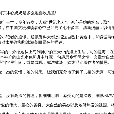
到了冰心奶奶是多么地喜欢儿童!
9年去世，享年99岁，人称“世纪老人”。冰心是她的笔名，取“
巨星，在中国文坛和读者心中已经亮了七十多年，清新婉丽，以情
年间写给小读者的通讯。通讯资料大都是报道自己赴美途中，和身居
者对太平洋和慰冰湖美丽景色的描述。
神户写的，介绍她从上海到神户的三天中的海上生活，写的是海，
日本神户的山光水色和舟中静寂，勾起思乡怀母之情。文章对自
受到字里行间，或隐或现，或浓或淡，始终浮动着作者的情思。
受，她的爱憎，她的忧患，让我们充分地了解了儿童的天真，可
笔，没有高深的哲理，但细细咀嚼，感受到的是温暖、细腻和浓
了母爱的伟大、童心的善良、大自然的美妙以及她所热爱的祖国。