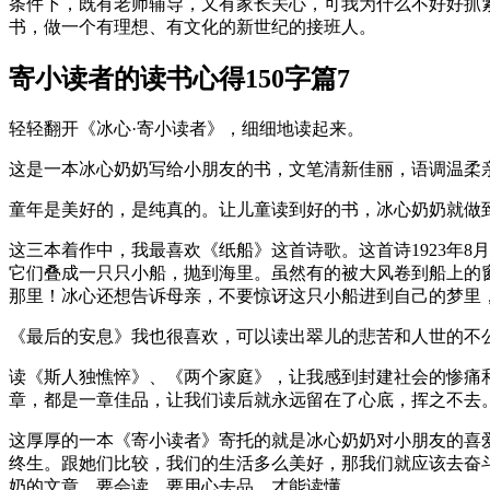
条件下，既有老师辅导，又有家长关心，可我为什么不好好抓
书，做一个有理想、有文化的新世纪的接班人。
寄小读者的读书心得150字篇7
轻轻翻开《冰心·寄小读者》，细细地读起来。
这是一本冰心奶奶写给小朋友的书，文笔清新佳丽，语调温柔
童年是美好的，是纯真的。让儿童读到好的书，冰心奶奶就做
这三本着作中，我最喜欢《纸船》这首诗歌。这首诗1923年
它们叠成一只只小船，抛到海里。虽然有的被大风卷到船上的
那里！冰心还想告诉母亲，不要惊讶这只小船进到自己的梦里
《最后的安息》我也很喜欢，可以读出翠儿的悲苦和人世的不
读《斯人独憔悴》、《两个家庭》，让我感到封建社会的惨痛
章，都是一章佳品，让我们读后就永远留在了心底，挥之不去
这厚厚的一本《寄小读者》寄托的就是冰心奶奶对小朋友的喜
终生。跟她们比较，我们的生活多么美好，那我们就应该去奋
奶的文章，要会读，要用心去品，才能读懂。