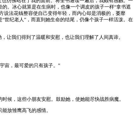
女也仿佛站在了我的面前。将全书通读一遍后，我颇有感触。一
轻的。冰心就算是在生病时，也像一个调皮的孩子一样“拿书遮
想方设法花钱整容使自己变得年轻，而内心却是消极的，萎靡
是“世纪老人”，而直到她生命的结尾，仍像个孩子一样活泼。在
动，让我们得到了温暖和安慰，也让我们理解了人间真谛。
宇宙，最可爱的只有孩子。”
。
的时候，这些小朋友安慰。鼓励她，使她能尽快战胜病魔。
只能放雏鹰高飞的感情。