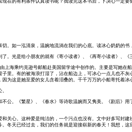
紧现在的有利条件认真读书呢？我读完这本书后，下决心一定要
亲切。如一泓清泉，温婉地流淌在我们的心底。读冰心奶奶的书
到了。光是给小朋友的就有《寄小读者》、《再寄小读者》、《
8月由上海乘约克逊号邮船赴美国留学途中创作的。主要是写她在
窗子里。有的被海浪打湿了，沾在船边上，可冰心一点儿也不灰
，因为这是她至爱的女儿含着泪叠的。千千万万的小船寄托着冰
公。
和不公。《繁星》、《春水》等诗歌温婉而又隽美。《剧后》用
。
爱和关心。这种爱是纯洁的，一个污点也没有。文中好多写封建社
斗。冬天已经过去，我们的任务就是迎接崭新的春天！我想，这