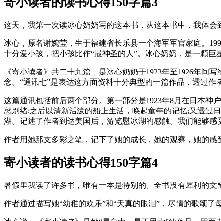
寄小读者的读书心得150字篇3
这天，我第一次读冰心奶奶写的这本书，从这本书中，我体会
冰心，原名谢婉莹，生于福建省长乐县一个海军军官家庭。199
十分爱小孩，把小孩比作“最神圣的人”。冰心奶奶，是一颗
《寄小读者》共二十九篇，是冰心奶奶于1923年至1926
念。“通讯七”是表达这方面资料十分典型的一篇作品，透过作
这篇通讯包括前后两个部分。第一部分是1923年8月在日本
愁别绪;之后以清新活泼的船上生活，唤起童年的记忆;又透过
湖。记述了作者到达美国后，游览慰冰湖的感触。我们能够感
作者用她那支多彩之笔，记下了她的成长，她的观察，她的感
寄小读者的读书心得150字篇4
暑假里我读了许多书，唯有一本是特别的。全书没有犀利的文
作者通过描写她“幼稚的欢乐”和“天真的眼泪”，尽情的歌颂