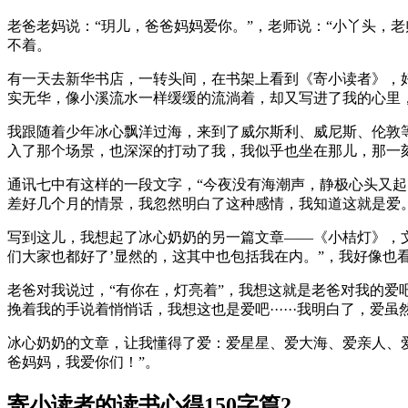
老爸老妈说：“玥儿，爸爸妈妈爱你。”，老师说：“小丫头，
不着。
有一天去新华书店，一转头间，在书架上看到《寄小读者》，
实无华，像小溪流水一样缓缓的流淌着，却又写进了我的心里
我跟随着少年冰心飘洋过海，来到了威尔斯利、威尼斯、伦敦
入了那个场景，也深深的打动了我，我似乎也坐在那儿，那一
通讯七中有这样的一段文字，“今夜没有海潮声，静极心头又起，
差好几个月的情景，我忽然明白了这种感情，我知道这就是爱
写到这儿，我想起了冰心奶奶的另一篇文章——《小桔灯》，
们大家也都好了’显然的，这其中也包括我在内。”，我好像也
老爸对我说过，“有你在，灯亮着”，我想这就是老爸对我的
挽着我的手说着悄悄话，我想这也是爱吧······我明白了，
冰心奶奶的文章，让我懂得了爱：爱星星、爱大海、爱亲人、
爸妈妈，我爱你们！”。
寄小读者的读书心得150字篇2