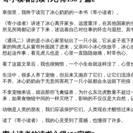
寒假里，我终于读完了冰心奶奶的一本书《寄小读者》。
《寄小读者》讲述了冰心离开家乡、远渡重洋，在其他国家的
所见所闻都记录了下来，述说着自己对往事的怀念与遐想。其
《通讯二》讲的是小冰心家里钻出了一只小鼠，它从桌子底下
家的狗虎儿从窗帘外面跳了进来，父亲叫小冰心快放手，冰心
想起这件事，看见虎儿也是，心里一直隐隐做痛，时常伤心。
看了这篇文章后，我也很惋惜，一个小生命就这样没了，心里
生活中，很多人养了宠物，但后来又抛弃了它们，让它们流浪
不养。冰心奶奶由于无意间害死了一只小鼠都会永远留下疤痕
不拿宠物来说，就说那些飞禽猛兽，为什么东北虎数量不超过
来，如果食物链中间的一样灭绝了，影响的不仅仅是大自然，
动物是人类的朋友，我们应该保护它们。人类现在才醒悟过来
读了《寄小读者》，我的心灵受到了震撼，也懂得了许多。