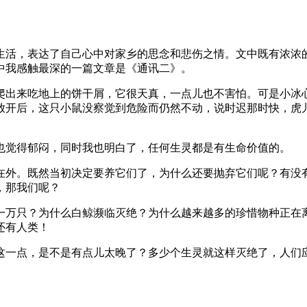
生活，表达了自己心中对家乡的思念和悲伤之情。文中既有浓浓
中我感触最深的一篇文章是《通讯二》。
爬出来吃地上的饼干屑，它很天真，一点儿也不害怕。可是小冰
放开后，这只小鼠没察觉到危险而仍然不动，说时迟那时快，虎
也觉得郁闷，同时我也明白了，任何生灵都是有生命价值的。
在外。既然当初决定要养它们了，为什么还要抛弃它们呢？有没
，那我们呢？
一万只？为什么白鲸濒临灭绝？为什么越来越多的珍惜物种正在
还有人类！
这一点，是不是有点儿太晚了？多少个生灵就这样灭绝了，人们