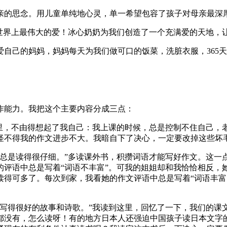
亲的思念。用儿童单纯地心灵，单一希望包容了孩子对母亲最深
是世界上最伟大的爱！冰心奶奶为我们创造了一个充满爱的天地，
自己的妈妈，妈妈每天为我们做可口的饭菜，洗脏衣服，365
作能力。我把这个主要内容分成三点：
这里，不由得想起了我自己：我上课的时候，总是控制不住自己，
怪不得我的作文进步不大。我暗自下了决心，一定要改掉这些坏
他总是读得很仔细。”多读课外书，积攒词语才能写好作文。这一
的评语中总是写着“词语不丰富”。可我的姐姐却和我恰恰相反，
读得可多了。每次到家，我看她的作文评语中总是写着“词语丰富
，写得很好的故事和诗歌。”我读到这里，回忆了一下，我们的课
都没有，怎么读呀！有的地方日本人还强迫中国孩子读日本文字