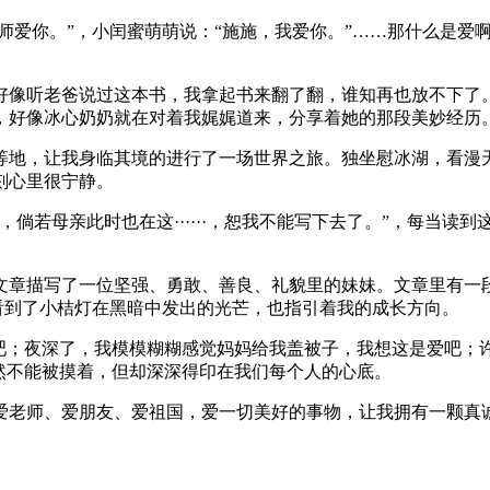
老师爱你。”，小闰蜜萌萌说：“施施，我爱你。”……那什么是
好像听老爸说过这本书，我拿起书来翻了翻，谁知再也放不下了
，好像冰心奶奶就在对着我娓娓道来，分享着她的那段美妙经历
等地，让我身临其境的进行了一场世界之旅。独坐慰冰湖，看漫
刻心里很宁静。
倘若母亲此时也在这······，恕我不能写下去了。”，每当读
。
文章描写了一位坚强、勇敢、善良、礼貌里的妹妹。文章里有一段
看到了小桔灯在黑暗中发出的光芒，也指引着我的成长方向。
爱吧；夜深了，我模模糊糊感觉妈妈给我盖被子，我想这是爱吧；
爱虽然不能被摸着，但却深深得印在我们每个人的心底。
爱老师、爱朋友、爱祖国，爱一切美好的事物，让我拥有一颗真