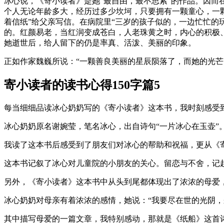
冰心说，《寄小读者》是她“最自由，最不思索”的作品。因
个人无论年龄多大，经历过多少坎坷，只要拥有一颗童心，一
着信纸”给父亲写信。在病院里“三岁的孩子似的，一边忙忙的
的。红颜易老，当红润变成苍白，人老珠黄之时，内心的积极、
她逝世后，给人留下的仍是率真、活泼、美丽的印象。
正如作家魏巍所说：“一颗善良美丽的星辰陨落了，而她的光
寄小读者的读书心得150字篇5
每当细细品读冰心奶奶写的《寄小读者》这本书，我时刻感受
冰心奶奶原名谢婉莹，笔名冰心，出自诗句“一片冰心在玉壶”。
我读了这本书后感受到了朋友们对冰心的帮助和祝福，更从《
这本书记叙了冰心对儿童院的小朋友的关心。留恋与不舍，记
另外，《寄小读者》这本书中从头到尾都体现出了浓浓的母爱
冰心奶奶对母亲有着浓浓的感情，她说：“我要尽在世的光阴
其中描写母爱的一篇文章，我特别感动，那就是《纸船》这首