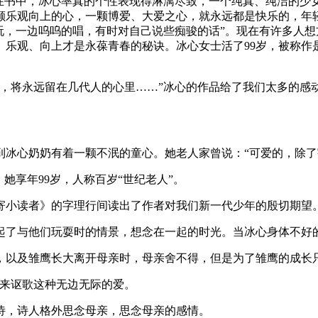
而在书中，冰心率真的个性表现得淋漓尽致，一个纯真、纯洁的少
颗乐观向上的心，一颗博爱、大爱之心，就永远都是快乐的，年
玩，一边呜呜的唱，有时对自己说些痴骏的话”。现在有许多人
乐观、向上才是永葆青春的秘诀。冰心女士活了99岁，被称作
芒，将永远留在几代人的心里……”冰心的作品给了我们太多的感
到冰心奶奶有着一颗不泯的童心。她老人家曾说：“可爱的，除了
她享年99岁，人称百岁“世纪老人”。
寄小读者》的字理行间读出了作者对我们新一代少年的殷切期望
起了与他们玩耍时的情景，想念在一起的时光。当冰心身体不好
，以及雏鹰长大离开母亲时，母亲舍不得，但是为了雏鹰的成长
，来讴歌这种无边无际的爱。
诗，诗人格外思念母亲，思念母亲的感情。