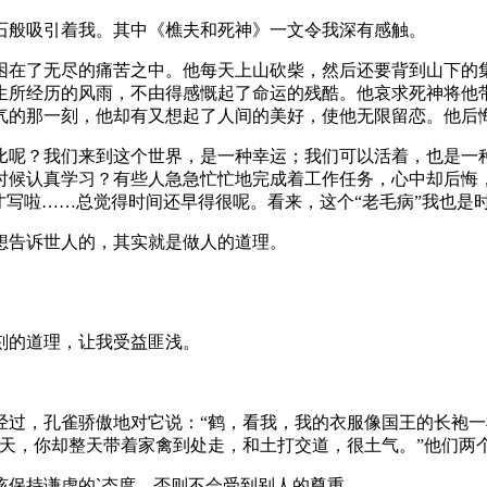
石般吸引着我。其中《樵夫和死神》一文令我深有感触。
困在了无尽的痛苦之中。他每天上山砍柴，然后还要背到山下的
生所经历的风雨，不由得感慨起了命运的残酷。他哀求死神将他带
气的那一刻，他却有又想起了人间的美好，使他无限留恋。他后
比呢？我们来到这个世界，是一种幸运；我们可以活着，也是一
时候认真学习？有些人急急忙忙地完成着工作任务，心中却后悔
才写啦……总觉得时间还早得很呢。看来，这个“老毛病”我也是
想告诉世人的，其实就是做人的道理。
刻的道理，让我受益匪浅。
经过，孔雀骄傲地对它说：“鹤，看我，我的衣服像国王的长袍一
上天，你却整天带着家禽到处走，和土打交道，很土气。”他们两
该保持谦虚的`态度，否则不会受到别人的尊重。