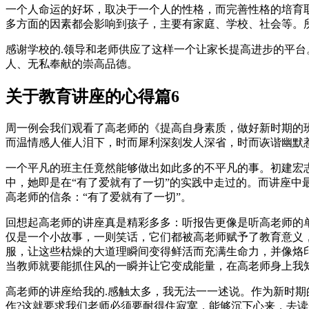
一个人命运的好坏，取决于一个人的性格，而完善性格的培育
多方面的因素都会影响到孩子，主要有家庭、学校、社会等。
感谢学校的.领导和老师供应了这样一个让家长提高进步的平
人、无私奉献的崇高品德。
关于教育讲座的心得篇6
周一例会我们观看了高老师的《提高自身素质，做好新时期的
而温情感人催人泪下，时而犀利深刻发人深省，时而诙谐幽默
一个平凡的班主任竟然能够做出如此多的不平凡的事。初建宏志
中，她即是在“有了爱就有了一切”的实践中走过的。而讲座中
高老师的信条：“有了爱就有了一切”。
回想起高老师的讲座真是精彩多多：听报告更像是听高老师的
仅是一个小故事，一则笑话，它们都被高老师赋予了教育意义
服，让这些枯燥的大道理瞬间变得鲜活而充满生命力，并像烙
当教师就要能抓住风的一瞬并让它变成能量，在高老师身上我
高老师的讲座给我的.感触太多，我无法一一述说。作为新时
作?这就要求我们老师必须要耐得住寂寞，能够沉下心来，去读