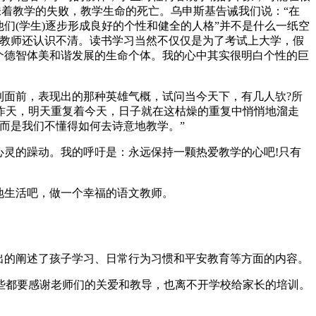
味着教学的失败，教学生命的死亡。乌申斯基告诫我们说：“在
们(学生)逐步形成良好的个性和健全的人格”并不是什么一纸空
些教师还认识不清。读书学习当然不仅仅是为了考试上大学，假
个德智体美和谐发展的生命个体。我的心中其实很明白个性的巨
利面前，表现出的那种英雄气概，试问当今天下，有几人欤?所
昨天，明天重复着今天，日子就在这枯燥的重复中悄悄地溜走
而是我们不懂得如何去诗意地教学。”
心灵的躁动。我的呼吁是：永远保持一颗热爱教学的心吧!只有
地生活吧，做一个幸福的语文教师。
出的阐述了孩子学习、日常行为习惯和平安教育等方面的内容。
些都要感谢老师们的关爱和教导，也离不开学校给家长的培训。