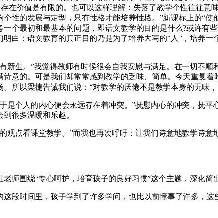
的存在价值是有限的。也可以这样理解：失落了教学个性往往意
个性的发展与定型，只有性格才能培养性格。”新课标上的“使他
考一个最初和最基本的问题，即语文教学的目的是什么?或许有
们明白：语文教育的真正目的乃是为了培养大写的“人”，培养一
有新生。”我觉得教师有时候很会自我安慰与满足。在一切不顺
满诗意的。可是我们却常常感到教学的乏味、简单。今天重复着
场。所以梁捷告诫我们说：“对教学的厌倦不是教学本身的无味，
于是个人的内心便会永远存在着冲突。”抚慰内心的冲突，抚平
会到很多温暖和乐趣。
成的观点看课堂教学。”而我也再次呼吁：让我们诗意地教学诗意
杜老师围绕“专心呵护，培育孩子的良好习惯”这个主题，深化简
的这段时间里，孩子学到了许多学问，也比以前懂事了许多，这