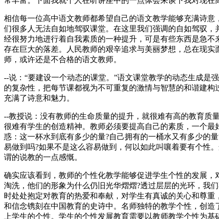
常丰富。下面我就个人在听讲座中的一点体会来谈下我对现在
相信每一位高中语文教师都希望自己的语文教学能够充满诗意
们很多人无法自如地驾驭课堂。在这里我们强调的自如驾驭，
经很努力地进行着自我素质的一种提升，可是有些东西是急不
存在巨大的落差。人民教师的艰辛追求与美丽梦想，总在现实
师，或许还是不合格的语文教师。
--说：“要建设一个动态的课堂。”语文课堂教学的动态生成
的复杂性，把每节课都视为不可重复的激情与智慧的和谐建构
充满了诗意和魅力。
--教授说：没有教师的生命质量的提升，就很难有高的教育质
很难有学生的创造精神。教师必须要提高自己的素质，一个最好
惑：这一杯水到底有多少的量?自己拥有的一桶水又有多少的量
易做到吗?如果不是这么容易做到，何以如此叫嚷着要有个性
谓的说教的一点感慨。
确实应该看到，教师的个性化教学能够促进学生个性的发展，
淘洗，他们的形象为什么仍旧光华熠熠?透过层层的光环，我
时处处抱定对教育的热爱和奉献，对学生有真诚的关心和尊重
和信念镌刻在中国教育的史诗中。名师独特的教学个性，创造
上学生的个性。学生的个性发展教育需要以教师教学个性为基