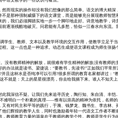
高中语文教学的一些认识与看法。
，然而现实的操作却没有我们想像的那么简单。语文的博大精深
并不是那种强制威慑下的语文课堂，而是能够充分展现教师智慧
来的，我们必须脚踏实地一步一个脚印地走好。诗意地教学，诗
面前逐渐残酷地破灭。问君能有几多愁，恰似一江春水向东流。
是强调学生、教师、文本以及教学环境的交互作用，使教学立足于
过程。这一点也是一种追求。动态生成使语文课程成为师生张扬个
量。没有教师精神的解放，就很难有学生精神的解放;没有教师的
的办法就是读书。梁捷说：“要教书，先读书!”正如我们平常
?并且这杯水是否纯净可以引用?很多所谓的教育名家都讲过：“
。这不就是：天上的星星很漂亮，你去给我摘下来。谁人不知天上
对此我深信不疑。让我们先来追寻历史，陶行知、朱自清、丰恺
们不难明白一个朴素的真理——惟有以崇高的精神为依托，名师
，又有对民主和平等的践行，于漪、钱梦龙、魏书生、李吉林、
了他们辉煌的教学人生，同时也激励着年轻一代语文工作者不断前
础，教师教育力量的源泉在于教师的教学个性。教师是学生行为