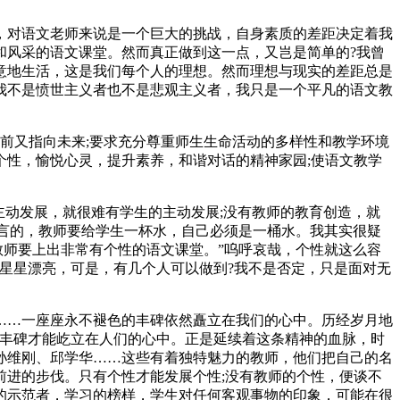
，对语文老师来说是一个巨大的挑战，自身素质的差距决定着我
和风采的语文课堂。然而真正做到这一点，又岂是简单的?我曾
意地生活，这是我们每个人的理想。然而理想与现实的差距总是
我不是愤世主义者也不是悲观主义者，我只是一个平凡的语文教
当前又指向未来;要求充分尊重师生生命活动的多样性和教学环境
性，愉悦心灵，提升素养，和谐对话的精神家园;使语文教学
主动发展，就很难有学生的主动发展;没有教师的教育创造，就
所言的，教师要给学生一杯水，自己必须是一桶水。我其实很疑
教师要上出非常有个性的语文课堂。”呜呼哀哉，个性就这么容
星星漂亮，可是，有几个人可以做到?我不是否定，只是面对无
……一座座永不褪色的丰碑依然矗立在我们的心中。历经岁月地
的丰碑才能屹立在人们的心中。正是延续着这条精神的血脉，时
孙维刚、邱学华……这些有着独特魅力的教师，他们把自己的名
进的步伐。只有个性才能发展个性;没有教师的个性，便谈不
的示范者，学习的榜样，学生对任何客观事物的印象，可能在很