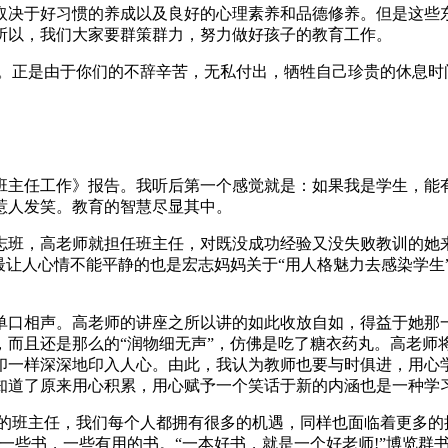
取决于好习惯的养成以及良好的心理素养和品德修养。但是这些
所以，我们大家要群策群力，努力做好孩子的教育工作。
台。正是由于你们的不辞辛苦，无私付出，牺牲自己珍贵的休息时
班主任工作》报告。我听后第一个感觉就是：如果我是学生，能
惹人发笑。教育的智慧尽显其中。
班，高老师就担任班主任，对既没成功经验又没失败教训的她来说
最让人心情不能平静的也是宏志妈妈关于“用人格魅力去感染学生
单口相声。高老师的讲座之所以讲的如此收放自如，得益于她那
，而且还是那么的“润物细无声”，仿佛是吃了糖衣药丸。高老师
印一样深深地印入人心。由此，我认为教师也要与时俱进，用心
知道了原来用心积累，用心赋予一个笑话于新的内涵也是一种学习
期的班主任，我们每个人都拥有很多的机遇，同样也面临着更多的
一些书，一些有用的书。“一本好书，就是一个好老师!”博览群