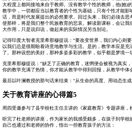
大程度上都间接地来自于教师。没有教学个性的教师，他(她)
教学中，一切都应当以教育者的个性为基础，只有个性才能影响
话，而是时代发展提出的必然要求。回过头来，我们必须去思
使那样，将是我们整个民族教育的悲哀。解读新课标，会让我
大作用，只是说归说，做起来的实际情况另当别论。
记得印度大智者克里希那穆提说：“要改变世界，我们内心则要
以我们总是很期盼着诗意地教学与生活。是的，教学本应是充
了。那种设想的美好，那种多姿多彩的教学，似乎都是梦境一
克里希那穆提说：“缺乏了正确的教育，迷惘便会被视为真实，
你的教学充满了热情，你才能从教学中得到回报，从教学中体
最后以叶澜教授的那句话来结束：“从生命的高度、用动态生
关于教育讲座的心得篇5
周四受邀参与了县学校杜主任主讲的《家庭教育》专题讲座，
听完了杜老师的讲座，作为家长的我感受颇多，在孩子到学校
自己也通过和老师的协作，悟出一些教育孩子的方法：