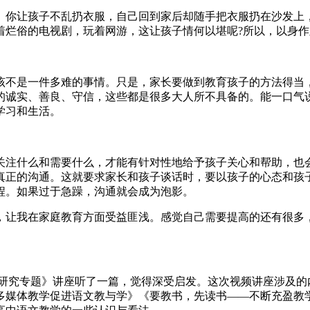
。你让孩子不乱扔衣服，自己回到家后却随手把衣服扔在沙发上
着烂俗的电视剧，玩着网游，这让孩子情何以堪呢?所以，以身
该不是一件多难的事情。只是，家长要做到教育孩子的方法得当
的诚实、善良、守信，这些都是很多大人所不具备的。能一口气说
学习和生活。
关注什么和需要什么，才能有针对性地给予孩子关心和帮助，也
真正的沟通。这就要求家长和孩子谈话时，要以孩子的心态和孩
程。如果过于急躁，沟通就会成为泡影。
，让我在家庭教育方面受益匪浅。感觉自己需要提高的还有很多
艺术研究专题》讲座听了一篇，觉得深受启发。这次视频讲座涉及
多媒体教学促进语文教与学》《要教书，先读书——不断充盈教