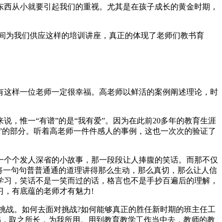
东西从小就要引起我们的重视。尤其是在孩子成长的黄金时期，
间为我们供应这样的培训讲座，真正的体现了老师们教书育
有这样一位老师一定很幸福。高老师以鲜活的案例阐述理论，时
，惟一“有谱”的是“我有爱”。因为在此前20多年的教育生涯
”的部分。听着高老师一件件感人的事例，这也一次次的验证了
一个个发人深省的小故事，那一段段让人捧腹的笑话。而那不仅
将一句句普普通通的道理讲得那么生动，那么真切，那么让人信
学习，笑话不是一笑而过的话，格言也不是手抄百遍后的理解，
，有底蕴的老师才有魅力!
挑战。如何去面对挑战?如何能够真正的胜任新时期的班主任工
书，取之所长，为我所用。用到教育教学工作当中去，教师的教