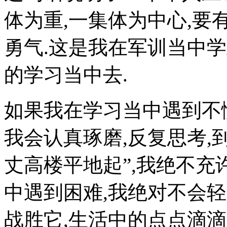
体为重,一集体为中心,要
勇气.这是我在军训当中
的学习当中去.
如果我在学习当中遇到不
我会认真琢磨,反复思考,
丈高楼平地起”,我绝不充
中遇到困难,我绝对不会轻
战胜它,生活中的点点滴