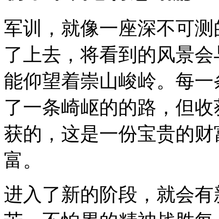
军训，就像一座深不可测
了上去，将看到的风景会
能仰望着崇山峻岭。每一
了一条崎岖的的路，但收获了
获的，这是一份宝贵的财
富。
进入了新的阶段，就会有