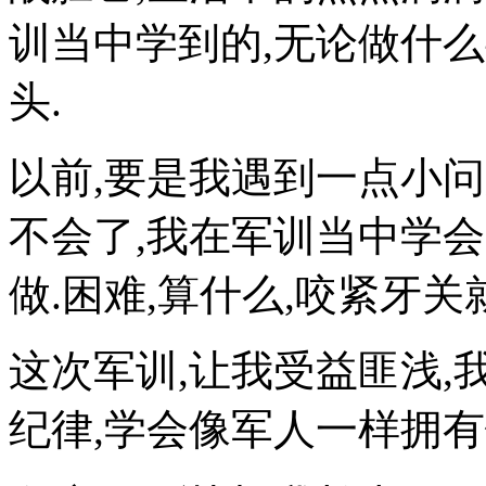
训当中学到的,无论做什
头.
以前,要是我遇到一点小问
不会了,我在军训当中学
做.困难,算什么,咬紧牙关
这次军训,让我受益匪浅
纪律,学会像军人一样拥有