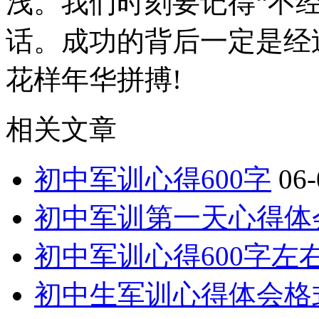
浅。我们时刻要记得“不
话。成功的背后一定是经
花样年华拼搏!
相关文章
初中军训心得600字
06-
初中军训第一天心得体
初中军训心得600字左
初中生军训心得体会格