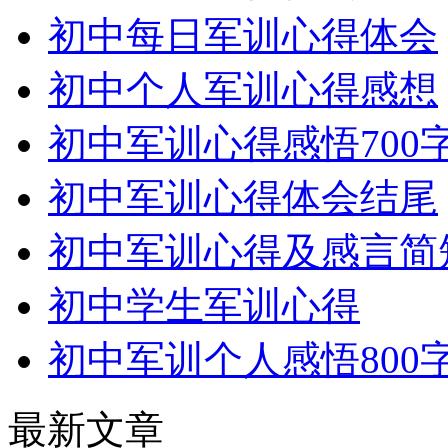
初中每日军训心得体会
初中个人军训心得感想
初中军训心得感悟700
初中军训心得体会结尾
初中军训心得及感言简
初中学生军训心得
初中军训个人感悟800
最新文章