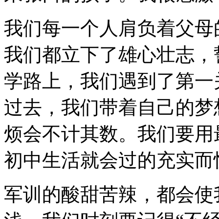
我们每一个人肩负着父母
我们都立下了雄心壮志，
学路上，我们遇到了第一
过去，我们带着自己的梦
烦会不计其数。我们要用
初中生活就会过的充实而
军训的酸甜苦辣，都会使