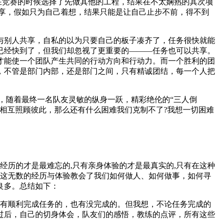
在竞赛的时候选择了先做其他的工程，结果在不太娴熟的其次项
享，假如只为自己着想，结果只能是让自己止步不前，得不到
与别人共享，自私的以为只要自己的板子凑齐了，任务很快就能
已经快到了，但我们却忽视了更重要的———任务也可以共享。
才能使一个团队产生共同的行动方向和行动力。而一个胜利的团
，不管是部门内部，还是部门之间，只有精诚团结，每一个人把
，随着最终一名队友灵敏的纵身一跃，精彩绝伦的“三人倒
相互照顾彼此，那么还有什么困难我们克制不了?我想一切困难
经历的才是最难忘的,只有亲身体验的才是最真实的,只有在这种
是这无数的经历与体验教会了我们如何做人、如何做事，如何寻
良多。总结如下：
中有顺利完成任务的，也有没完成的。但我想，不论任务完成的
过后，自己的切身体会，队友们的感悟，教练的点评，所有这些