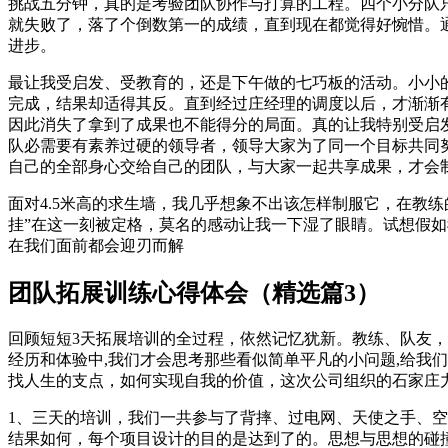
挑战五分钟，真的是考验团队协作与打算的工程。四个小分队只
就失败了，落了个倒数第一的成绩，直到现在都觉得好惋惜。
进步。
最让我受启发、受教育的，还是下午做的七巧板的活动。小小
完成，结果却适得其反。直到经过庄经理的调度以后，才渐渐
因此消失了拿到了成果也不能得分的局面。真的让我特别受启
队必需要有素养过硬的领导者，领导大家为了同一个目标共同
自己的全部身心交给自己的团队，与大家一起共享成果，才会制
面对4.5米高的求生墙，我几乎想象不出该怎样制服它，在教
挂”在这一刻被定格，莫名的感动让我一下湿了眼睛。试想假
在我们面前都会迎刃而解
团队拓展训练心得体会（精选篇3）
回顾短短3天拓展培训的全过程，依然记忆犹新。教练、队友，
经历和体验中,我们才会思考那些看似简单平凡的小问题,给我
找人生的支点，如何实现自我的价值，这次公司组织的石家庄
1、三天的培训，我们一共参与了背摔、过电网、天使之手、
结果如何，每个项目设计的目的是达到了的。思想与思想的碰