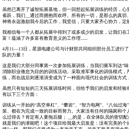
虽然已离开了诚智拓展基地，但一回想起拓展训练的经历，心
雀跃，我们__通过而拥抱而欢呼。所有的一切，是那么的真
神将永远激励我今后的工作，我坚信，只要大家齐心协力，定
我相信每一个人都从拓展中得到了或多或少的启发，让我们在
富！蕴涵了许多富有教育意义的工作理......
4月11—13日，星源电建公司与计财部共同组织部分员工进
队的力量！
这是我们大部分同事第一次参加拓展训练，当我们驱车到达“
消除职业倦怠为目的的训练活动。采取准军事化的训练模式，
练，而在战后则逐渐演变成为了一种面向现代社会的训练方式
虽然只有短短的三天拓展训练时间，但给予我们的启发和经验
有以下三个方面：
训练从一开始的“高空单杠”、“攀岩”、“智力电网”、“八仙过海
策、都在为完成一致的目标而努力。大家没有任何的隔阂和个人
么过得去？肯定有人要拖后腿； __的是，在全体队员的密切
就是我们的潜能吧！这个项目给我最大启发是：没有完美的个