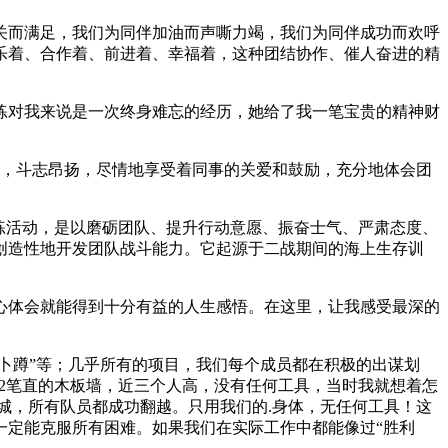
关而满足，我们为同伴加油而声嘶力竭，我们为同伴成功而欢呼
乐着、合作着、前进着、幸福着，这种团结协作、催人奋进的精
练对我来说是一次终身难忘的经历，她给了我一笔宝贵的精神财
涨，斗志昂扬，尽情地享受着同事的关爱和鼓励，充分地体会团
练活动，是以磨砺团队、提升行动意愿、振奋士气、严肃态度、
创造性地开发团队战斗能力。它起源于二战期间的海上生存训
心体会就能得到十分有益的人生感悟。在这里，让我感受最深的
”“萝卜蹲”等；几乎所有的项目，我们每个成员都在积极的出谋划
米2笔直的木板墙，近三个人高，没有任何工具，当时我就想着怎
城，所有队员都成功翻越。只用我们的.身体，无任何工具！这
一定能克服所有困难。如果我们在实际工作中都能像过“胜利