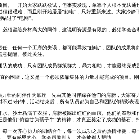
项目。一开始大家跃跃欲试，但事实发现，单靠个人根本无法通
过程很艰难，而且刚开始屡屡“触电”，只好重新来过。大家冷静
钻过了“电网”。
，必须留给身材高大的同伴，这说明资源是有限的，必须学会合理
任。任何一个工序的失误，都可能导致“触电”，团队的成果将前
善意提醒、彼此关注。
团队的成功，只有团队成员群策群力，鼎力相助，才能最终完成
垂直的围墙，这又是一个必须依靠集体的力量才能完成的项目。
身强力壮的同伴作为底座，先由其他同伴踩在他们的肩膀，大家奋
时不过5分钟，活动结束后，所有队员都为自己和团队的精彩表
汗水、沙土粘满了衣服，肩膀被踩出红红的血痕。他们的奉献和
正是他们“俯首甘为孺子牛”的精神，才真正奠定了成功的基石、
。每一次齐心协力的团结合作，每一次成功之后的热情相拥，每
人，要有感恩的心，学会帮助别人，才会被别人帮助。