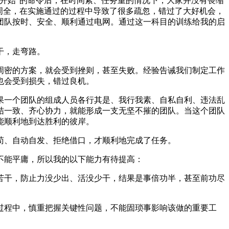
“开始”的命令后，在时间紧、任务重的情况下，大家并没有畏缩
周全，在实施通过的过程中导致了很多疏忽，错过了大好机会，
团队按时、安全、顺利通过电网。通过这一科目的训练给我的启
干，走弯路。
周密的方案，就会受到挫则，甚至失败。经验告诫我们制定工作
也会受到损失，错过良机。
果一个团队的组成人员各行其是、我行我素、自私自利、违法乱
结一致、齐心协力，就能形成一支无坚不摧的团队。当这个团队
能顺利地到达胜利的彼岸。
苟、自动自发、拒绝借口，才顺利地完成了任务。
不能平庸，所以我的以下能力有待提高：
苦干，防止力没少出、活没少干，结果是事倍功半，甚至前功尽
过程中，慎重把握关键性问题，不能固琐事影响该做的重要工