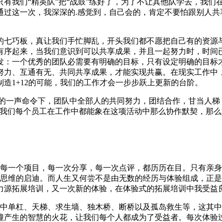
有我们“精英队”把“战鼓”练好了，为了不让其他队学去，我们
通过这一次，我深深的.感觉到，自己会的，肯定不要怕跟别人共
的七巧板，真让我们手忙脚乱，开头我们都不愿把自己有的资源
有序起来，当我们意识到可以共享成果，并且一起努力时，时间
发：一个优秀的团队必需要有明确的目标，只有设定明确的目标
努力、互通有无、共同共享成果，才能实现共赢。在现实工作中
造1+12的可能，我们的工作才会一步步跃上更新的台阶。
练的一声命令下，团队中全部人的共同努力，团结合作，甘当人梯
如我们每个员工在工作中都能象在这项活动中那么协作默契，那么
每一个项目，每一次分享，每一次点评，都历历在目。只有亲身
们思维的启迪。而人生又何尝不是由无数的经历与体验组成，正
力源拓展培训，又一次新的体验，在体验式的拓展培训中我受益
空中单杠、天梯、求生墙、独木桥、断桥以及孤岛救生等，这其
撞产生的智慧的火花，让我们每个人都成为了受益者。每次体验