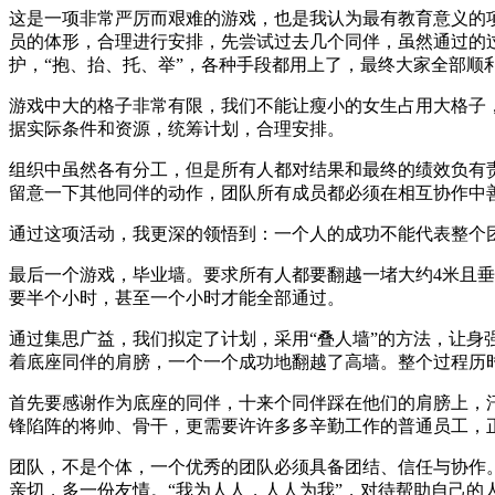
这是一项非常严厉而艰难的游戏，也是我认为最有教育意义的
员的体形，合理进行安排，先尝试过去几个同伴，虽然通过的
护，“抱、抬、托、举”，各种手段都用上了，最终大家全部顺利
游戏中大的格子非常有限，我们不能让瘦小的女生占用大格子
据实际条件和资源，统筹计划，合理安排。
组织中虽然各有分工，但是所有人都对结果和最终的绩效负有责
留意一下其他同伴的动作，团队所有成员都必须在相互协作中
通过这项活动，我更深的领悟到：一个人的成功不能代表整个
最后一个游戏，毕业墙。要求所有人都要翻越一堵大约4米且
要半个小时，甚至一个小时才能全部通过。
通过集思广益，我们拟定了计划，采用“叠人墙”的方法，让
着底座同伴的肩膀，一个一个成功地翻越了高墙。整个过程历
首先要感谢作为底座的同伴，十来个同伴踩在他们的肩膀上，
锋陷阵的将帅、骨干，更需要许许多多辛勤工作的普通员工，
团队，不是个体，一个优秀的团队必须具备团结、信任与协作
亲切，多一份友情。“我为人人，人人为我”，对待帮助自己的