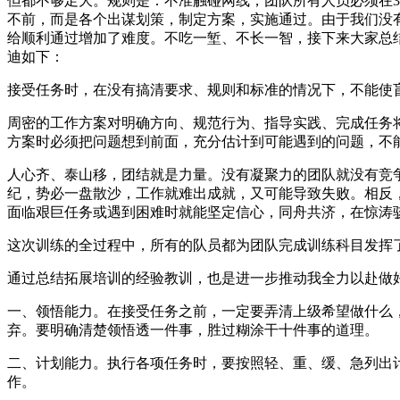
但都不够足大。规则是：不准触碰网线，团队所有人员必须在3
不前，而是各个出谋划策，制定方案，实施通过。由于我们没
给顺利通过增加了难度。不吃一堑、不长一智，接下来大家总
迪如下：
接受任务时，在没有搞清要求、规则和标准的情况下，不能使
周密的工作方案对明确方向、规范行为、指导实践、完成任务
方案时必须把问题想到前面，充分估计到可能遇到的问题，不
人心齐、泰山移，团结就是力量。没有凝聚力的团队就没有竞
纪，势必一盘散沙，工作就难出成就，又可能导致失败。相反
面临艰巨任务或遇到困难时就能坚定信心，同舟共济，在惊涛
这次训练的全过程中，所有的队员都为团队完成训练科目发挥
通过总结拓展培训的经验教训，也是进一步推动我全力以赴做
一、领悟能力。在接受任务之前，一定要弄清上级希望做什么
弃。要明确清楚领悟透一件事，胜过糊涂干十件事的道理。
二、计划能力。执行各项任务时，要按照轻、重、缓、急列出
作。