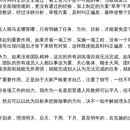
0分钟内全部安全通过，看上去几乎是不可能的事。当教练发出
有全面领悟规则，更没有通过的经验，加上制定的方案“草率”不
结教训，经过冷静分析，审视方案，及时纠正偏差，最终使整个
盲人骑马走哪算哪，只有明确了任务、方向、目标，才能避免蛮
将起到重要作用。如果开展一项工作，实施一项工程，没有一个
能等出现问题后才坐下来研究对策，这样既使能及时纠正偏差，
争力。如果没有团队精神，这次的所有训练项目就无法完成。如
，团队的所有成员人人都以事业为重、关心集体、顾全大局、团
骇浪面前就能无所畏惧，就能完成别人认为无法完成的任务，就
了重要作用。正是由于大家严格要求自己，注重了细节，一丝不
好各项工作的动力。我作为一名基层普通人民教师可以平凡，但
，然后可以以此为目标来把握做事的方向，决不一知半解就埋头
计划表，理清明天、后天、下周、下月、甚至明年的，在实施的