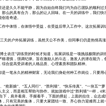
里还是久久不能平静，因为自始自终我们均为自己团队的顺利过
切、那么的具有合力，那么的让人回味。在一天的训练中，我们快
能创造奇迹。
工作中体悟，在体悟中受益，在受益后带入工作中。这次拓展训
行了三天的户外拓展训练，虽然天公不作美，但同事们仍是热情高
味博士农庄”训练营的时候才知道，拓展训练是一项挑战极限的训
严格谨慎，强调纪律。旨在激励人的斗志，激发人的潜在能力，
，综合提高受训者的人格品质、心理素质和团队精神。
却是一笔永久的精神财富，无论我们身处何种工作岗位，只要用
”、“抢新娘”、“五人同行”、“胜利墙”、“快乐传真”、“一块五
主义，而是相互帮助与协作。就如游戏中过“胜利墙”一样，4
配合下，肩并着肩、手握着手，下面的撑起，上面的拉住，众志成
体，只有完美的集体，只要大家团结一致、齐心协力迎难而上就