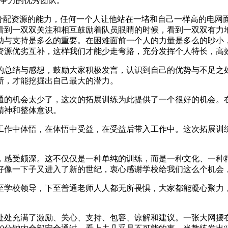
竞争力的优秀团队。
理分配资源的能力，任何一个人让他站在一堵和自己一样高的电网
看到一双双关注和相互鼓励着队员眼睛的时候，看到一双双有力
助与支持是多么的重要。在困难面前一个人的力量是多么的眇小
资源优劣互补，这样我们才能少走弯路，充分发挥个人特长，高
的总结与感想，鼓励大家积极发言，认识到自己的优势与不足之
新，才能挖掘出自己最大的潜力。
通的机会太少了，这次的拓展训练为此提供了一个很好的机会。
精神和整体意识。
工作中体悟，在体悟中受益，在受益后带入工作中。这次拓展训
，感受颇深。这不仅仅是一种单纯的训练，而是一种文化、一种
好像一下子又进入了新的世纪，衷心感谢学校给我们这么个机会
至学校领导，下至普通老师人人都无所畏惧，大家都能凝心聚力
处处充满了激励、关心、支持、包容、谅解和建议。一张大网摆