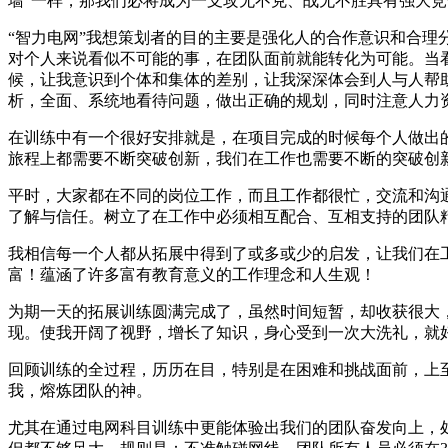
墙”一样，那我们必将成为一支攻无不克、战无不胜具有强大
“智力电网”我想策划者的目的主要是强化人的合作意识和合
对个人来说看似不可能的事，在团队面前就能转化为可能。当
候，让我意识到个体和集体的差别，让我深深体会到人与人帮
析，全面、系统地看待问题，做出正确的规划，同时注意人力
在训练中有一个很好安排就是，在项目完成的时候每个人做出
旅程上都需要不断突破创新，我们在工作也需要不断的突破创
平时，大家都在不同的岗位工作，而且工作都很忙，交流和沟
了解与信任。树立了在工作中必须相互配合、互相支持的团队
我相信每一个人都从拓展中得到了或多或少的启发，让我们在
富！蕴涵了许多富有教育意义的工作理念和人生观！
为期一天的拓展训练圆满完成了，虽然时间短暂，却收获很大
现。使我开阔了视野，增长了知识，身心受到一次大洗礼，就
回顾训练的全过程，历历在目，特别是在困难和挑战面前，上
我，熔炼团队的神。
尤其在通过电网科目训练中更能体验出我们的团队奋发向上，