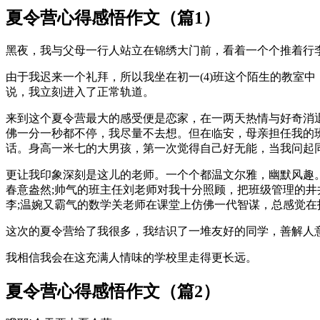
夏令营心得感悟作文（篇1）
黑夜，我与父母一行人站立在锦绣大门前，看着一个个推着行
由于我迟来一个礼拜，所以我坐在初一(4)班这个陌生的教室
说，我立刻进入了正常轨道。
来到这个夏令营最大的感受便是恋家，在一两天热情与好奇消
佛一分一秒都不停，我尽量不去想。但在临安，母亲担任我的
话。身高一米七的大男孩，第一次觉得自己好无能，当我问起
更让我印象深刻是这儿的老师。一个个都温文尔雅，幽默风趣
春意盎然;帅气的班主任刘老师对我十分照顾，把班级管理的井
李;温婉又霸气的数学关老师在课堂上仿佛一代智谋，总感觉在
这次的夏令营给了我很多，我结识了一堆友好的同学，善解人
我相信我会在这充满人情味的学校里走得更长远。
夏令营心得感悟作文（篇2）