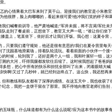
令营。
忐忑的心情乘着大巴车来到了莫干山。迎接我们的教官是小朱教
因为他很胖，脸上肉嘟嘟的，看起来很可爱!他冲我们笑的样子和
们喊餐前训导，他严肃地喊道;“军井未掘，将不言渴!军灶未开
队走到了餐桌前，正想坐下，教官又大声一吼：“谁让你们坐下
在膝盖上，笔直坐下，坐好后才让我们开饭。我心想：这夏令营
的，只要我们遵守规矩，他还是很有意思的!我们在夏令营里每
到了沈园基地滑索场，排着队轮流玩。看着前面的小伙伴一个接
心的时候，轮到我了，还好是两个人一组，我和叶展轩一组，这
可测的大河，吓得我腿都发软往后缩了。这时候我想起了爸爸妈
不得多想，把心中所有的快乐和担忧全部叫了出来，闭着眼睛大喊
凉快啊!又过了几秒钟，就已经到达终点了。这么快，我还想再来
，但和教练和队友都有了深厚的感情。在这五天中，我也收获了
个纪念，我把一盒饼干留在了那里。我不停地向教官老师们告别
了的五味瓶，什么味道都有为什么这么说呢?应为这本书中的故事