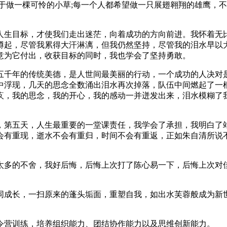
于做一棵可怜的小草;每一个人都希望做一只展翅翱翔的雄鹰，
人生目标，才使我们走出迷茫，向着成功的方向前进。我怀着无
蹲起，尽管我累得大汗淋漓，但我仍然坚持，尽管我的泪水早以
意为它付出，收获目标的同时，我也学会了坚持勇敢。
五千年的传统美德，是人世间最美丽的行动，一个成功的人决对
中浮现，几天的思念全数涌出泪水再次掉落，队伍中间燃起了一
疚，我的思念，我的开心，我的感动一并迸发出来，泪水模糊了
，第五天，人生最重要的一堂课责任，我学会了承担，我明白了
会有重现，逝水不会有重归，时间不会有重返，正如朱自清所说
太多的不舍，我好后悔，后悔上次打了陈心易一下，后悔上次对
同成长，一扫原来的蓬头垢面，重塑自我，如出水芙蓉般成为新
令营训练，培养组织能力、团结协作能力以及思维创新能力。