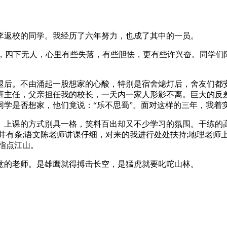
李返校的同学。我经历了六年努力，也成了其中的一员。
中，四下无人，心里有些失落，有些胆怯，更有些许兴奋。同学
退后。不由涌起一股想家的心酸，特别是宿舍熄灯后，舍友们都
班主任，父亲担任我的校长，一天内一家人形影不离。巨大的反
同学是否想家，他们竟说：“乐不思蜀”。面对这样的三年，我着
。上课的方式别具一格，笑料百出却又不少学习的氛围。干练的
井有条;语文陈老师讲课仔细，对来的我进行处处扶持;地理老师
指点江山。
意的老师。是雄鹰就得搏击长空，是猛虎就要叱咜山林。