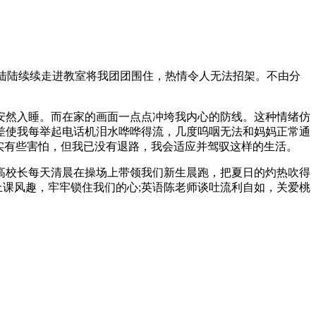
们陆陆续续走进教室将我团团围住，热情令人无法招架。不由分
安然入睡。而在家的画面一点点冲垮我内心的防线。这种情绪仿
差使我每举起电话机泪水哗哗得流，几度呜咽无法和妈妈正常通
实有些害怕，但我已没有退路，我会适应并驾驭这样的生活。
高校长每天清晨在操场上带领我们新生晨跑，把夏日的灼热吹得
上课风趣，牢牢锁住我们的心;英语陈老师谈吐流利自如，关爱桃