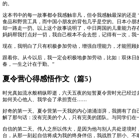
的。
这本书中的每一故事都令我感触非凡，但令我感触最深的还是 
食品和野营工具，而中国小朋友的背包几乎是空的。日本小朋
却一路走一扔。以上这个故事说明了，中日两国的儿童能力存
妈妈帮我打点好一切，我自己根本不会去想，记得有一次，我
现在，我明白了只有积极参加劳动，增强自理能力，才能照顾
跟着你。从今以后，我一定会积极地参加劳动，比如：双休日
春，一生之计在于勤。”
夏令营心得感悟作文（篇5）
时光真如流水般稍纵即逝，六天五夜的短暂夏令营时光已经过
如何关心他人、我学会了承担责任……
好奇的第一天。夏令营第一天我的内心汹涌澎湃，我拥有了自
解了那句话：没有完美的个人，只有完美的团队。与同学们在
自信的第二天。伟人之所以伟大，是因为他与别人共处逆境时
台，从那一刻起自信将成为我的终身伴侣，我战胜了胆小、不