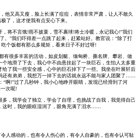
官，他又高又瘦，脸上长满了痘痘，表情非常严肃，让人不敢久
蔼极了，这才使我有点安心下来。
，将不言饿!雨不披蓑，雪不裹球!将士冷暖，永记我心!”我们
了。”我们吓得差一点跳了起来，赶紧站好。教官说：“除了打
，吃个饭都有那么多规矩，看来日子不好过呀!
天都有很多丰富的活动，如皮划艇、缅甸桥、撕名牌、攀岩、做
一个地滑了下去，我心中不由悬挂起了一块巨石，生怕人太多重
才给了我一些安全感，心中的巨石掉下了一些。我坐在叶展轩后
妈还有弟弟，我想万一掉下去的话就永远不能与家人团聚了……
：“啊!”过了几秒钟，我小心地睁开眼睛，发现已经滑到了河
一次呢!
很多，我学会了独立，学会了自理，也挑战了自我，我觉得自己
，这时，我的眼眶湿润了，眼角充满了泪水……
有令人感动的，也有令人伤心的，有令人自豪的，也有令认可耻