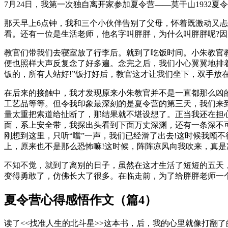
7月24日，我第一次独自离开家参加夏令营——莫干山1932夏
那天早上6点钟，我和三个小伙伴告别了父母，怀着既激动又
看。还有一位是生活老师，他名字叫胖胖，为什么叫胖胖呢?
教官们带我们去寝室放了行李后。就到了吃饭时间。小朱教官教我
便也照样大声反复念了好多遍。念完之后，我们小心翼翼地排着
饭的，所有人站好!”饭打好后，教官这才让我们坐下，双手放
在后来的接触中，我才发现原来小朱教官并不是一直都那么凶
工艺品等等。但令我印象最深刻的是夏令营的第三天，我们来
量太重把索道给扯断了，那结果就不堪设想了。正当我还在担
面，系上安全带，我探出头看到下面万丈深渊，还有一条深不
刚想到这里，只听“噹”一声，我们已经滑了出去!这时候我顾
上，原来也不是那么恐怖嘛!这时候，阵阵凉风向我吹来，真是
不知不觉，就到了离别的日子，虽然在这才生活了短短的五天
变得勇敢了，仿佛长大了很多。在临走前，为了给胖胖老师一
夏令营心得感悟作文（篇4）
读了<<找准人生的北斗星>>这本书，后，我的心里就像打翻