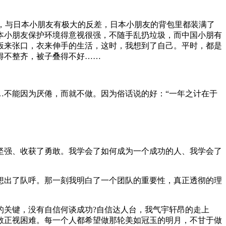
差，与日本小朋友有极大的反差，日本小朋友的背包里都装满了
本小朋友保护环境得意视很强，不随手乱扔垃圾，而中国小朋有
饭来张口，衣来伸手的生活，这时，我想到了自己。平时，都是
得不整齐，被子叠得不好……
…不能因为厌倦，而就不做。因为俗话说的好：“一年之计在于
坚强、收获了勇敢。我学会了如何成为一个成功的人、我学会了
想出了队呼。那一刻我明白了一个团队的重要性，真正透彻的理
的关键，没有自信何谈成功?自信达人台，我气宇轩昂的走上
敢正视困难。每一个人都希望做那轮美如冠玉的明月，不甘于做