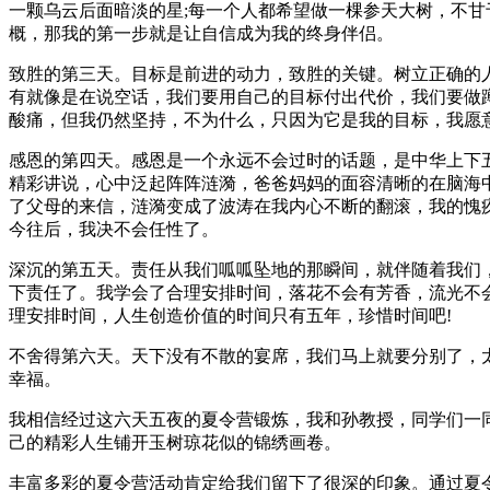
一颗乌云后面暗淡的星;每一个人都希望做一棵参天大树，不甘
概，那我的第一步就是让自信成为我的终身伴侣。
致胜的第三天。目标是前进的动力，致胜的关键。树立正确的
有就像是在说空话，我们要用自己的目标付出代价，我们要做
酸痛，但我仍然坚持，不为什么，只因为它是我的目标，我愿
感恩的第四天。感恩是一个永远不会过时的话题，是中华上下
精彩讲说，心中泛起阵阵涟漪，爸爸妈妈的面容清晰的在脑海
了父母的来信，涟漪变成了波涛在我内心不断的翻滚，我的愧
今往后，我决不会任性了。
深沉的第五天。责任从我们呱呱坠地的那瞬间，就伴随着我们
下责任了。我学会了合理安排时间，落花不会有芳香，流光不
理安排时间，人生创造价值的时间只有五年，珍惜时间吧!
不舍得第六天。天下没有不散的宴席，我们马上就要分别了，
幸福。
我相信经过这六天五夜的夏令营锻炼，我和孙教授，同学们一
己的精彩人生铺开玉树琼花似的锦绣画卷。
丰富多彩的夏令营活动肯定给我们留下了很深的印象。通过夏