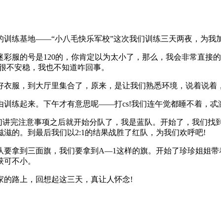
训练基地——“小八毛快乐军校”这次我们训练三天两夜，为我
彩服的号是120的，你肯定以为太小了，那么，我会非常直接
得很不安稳，我也不知道咋回事。
好衣服，到大厅里集合了，原来，是让我们熟悉环境，说着说着，
训练起来。下午才有意思呢——打cs!我们连午觉都睡不着，忒
们讲完注意事项之后就开始分队了，我是蓝队。开始了，我们找
滋的。到最后我们以2:1的结果战胜了红队，为我们欢呼吧!
队要拿到三面旗，我们要拿到A—1这样的旗。开始了珍珍姐姐带
获可不小。
家的路上，回想起这三天，真让人怀念!