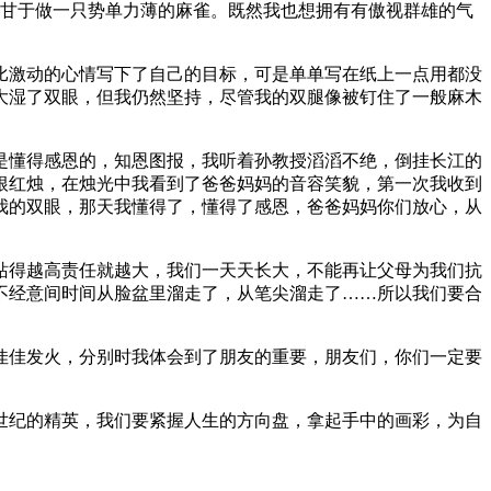
不甘于做一只势单力薄的麻雀。既然我也想拥有有傲视群雄的气
比激动的心情写下了自己的目标，可是单单写在纸上一点用都没
大湿了双眼，但我仍然坚持，尽管我的双腿像被钉住了一般麻木
是懂得感恩的，知恩图报，我听着孙教授滔滔不绝，倒挂长江的
根红烛，在烛光中我看到了爸爸妈妈的音容笑貌，第一次我收到
我的双眼，那天我懂得了，懂得了感恩，爸爸妈妈你们放心，从
站得越高责任就越大，我们一天天长大，不能再让父母为我们抗
不经意间时间从脸盆里溜走了，从笔尖溜走了……所以我们要合
佳佳发火，分别时我体会到了朋友的重要，朋友们，你们一定要
世纪的精英，我们要紧握人生的方向盘，拿起手中的画彩，为自