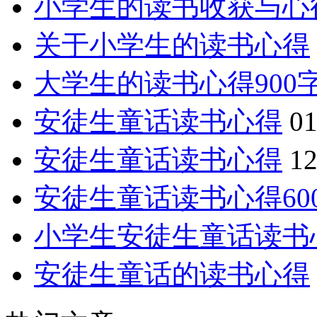
小学生的读书收获与心
关于小学生的读书心得
大学生的读书心得900
安徒生童话读书心得
01
安徒生童话读书心得
12
安徒生童话读书心得60
小学生安徒生童话读书
安徒生童话的读书心得