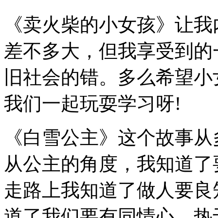
《卖火柴的小女孩》让我
差不多大，但我享受到的
旧社会的错。多么希望小
我们一起玩耍学习呀!
《白雪公主》这个故事从
从公主的角度，我知道了
走路上我知道了做人要良
道了我们要有同情心，热