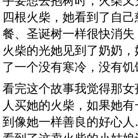
手要想去抱树时，火柴又
四根火柴，她看到了自己
餐、圣诞树一样很快消失
火柴的光她见到了奶奶，
了一个没有寒冷，没有饥
看完这个故事我觉得那女
人买她的火柴，如果她有
到像她一样善良的好心人