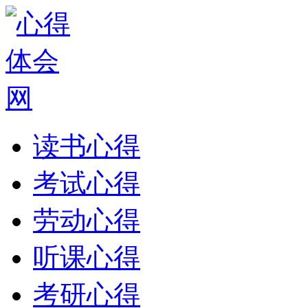
读书心得
考试心得
劳动心得
听课心得
考研心得