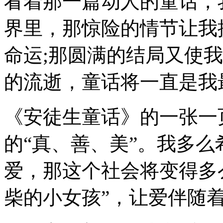
看着那一篇动人的童话，
界里，那惊险的情节让我
命运;那圆满的结局又使
的流逝，童话将一直是我
《安徒生童话》的一张一
的“真、善、美”。我多
爱，那这个社会将变得多
柴的小女孩”，让爱伴随