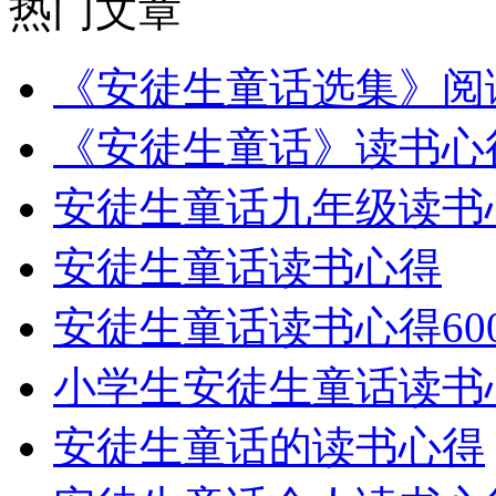
热门文章
《安徒生童话选集》阅
《安徒生童话》读书心
安徒生童话九年级读书
安徒生童话读书心得
安徒生童话读书心得60
小学生安徒生童话读书
安徒生童话的读书心得