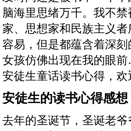
脑海里思绪万千。我不禁
家、思想家和民族主义者
容易，但是都蕴含着深刻
女孩仿佛出现在我的眼前
安徒生童话读书心得，欢
安徒生的读书心得感想
去年的圣诞节，圣诞老爷